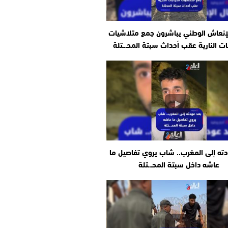
إنعاش الوطني يباشرون جمع متلاشيات
ات النارية عقب أحداث سبتة المحـ.ـتلة
دته إلى المغرب.. شاب يروي تفاصيل ما
عاشه داخل سبتة المحـ.ـتلة