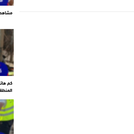
مشاهد ت
كم هائ
المنطقة