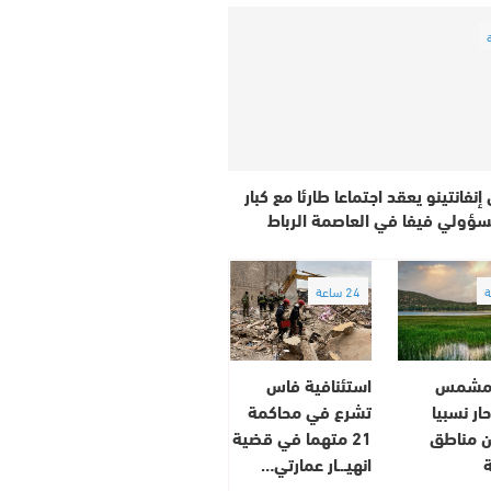
إنفانتينو يعقد اجتماعا طارئا مع كبار
ؤولي فيفا في العاصمة الرباط
24 ساعة
مشمس
استئنافية فاس
ار نسبيا
تشرع في محاكمة
ن مناطق
21 متهما في قضية
انهيـ.ـار عمارتي…