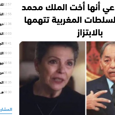
دعي أنها أخت الملك محمد
تلا
12:57
في 
سلطات المغربية تتهمها
الش
12:55
نمو
دون
11:36
بالابتزاز
مض
الذ
10:03
بإص
09:41
الا
الت
09:00
الم
جوز
08:58
“ال
08:46
هول
الد
08:35
الم
هـ.
08:30
المشارك