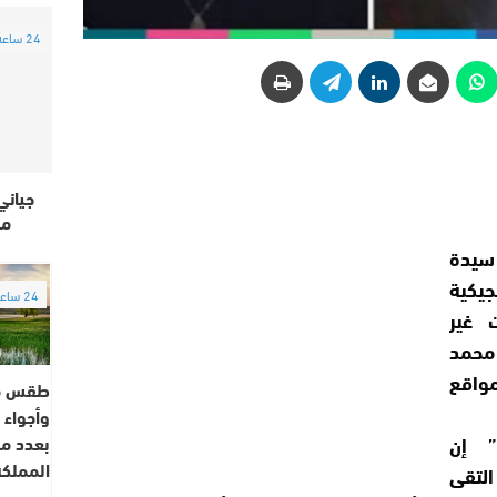
24 ساعة
جياني 
مس
 سيدة
يكية
24 ساعة
ت غير
محمد
واقع
طقس 
وأجواء ح
” إن
بعدد م
المملكة
التقى