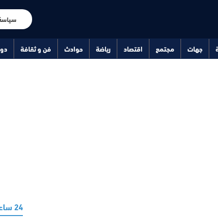
سياسة
جهات
مجتمع
اقتصاد
رياضة
حوادث
فن و ثقافة
دو
24 ساعة