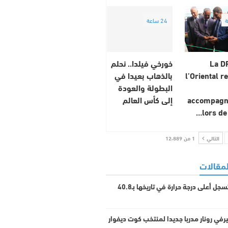
24 ساعة
La D
خورخي فيلدا.. نحلم
l’Oriental r
بالذهاب بعيدا في
البطولة والعودة
accompag
إلى كأس العالم
lors de
التالي
1 من 12٬889
لمقالات
النمسا تسجل أعلى درجة حرارة في تاريخها بـ40.8
رفي رونار مدربا جديدا لمنتخب كوت ديفوار