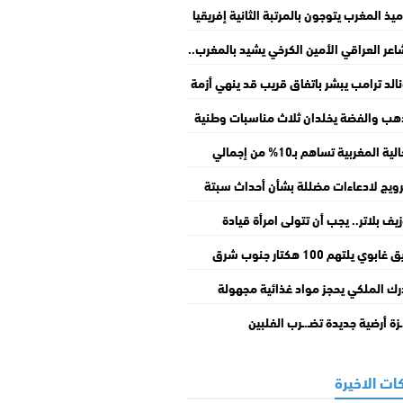
ميذ المغرب يتوجون بالمرتبة الثانية إفريقيا
أولمبياد الرياضيات بكوت ديفوار
اعر العراقي الأمين الكرخي يشيد بالمغرب..
ذج للتسامح والتعايش ومسار تنموي واعد
الد ترامب يبشر باتفاق قريب قد ينهي أزمة
يق هرمز
هب والفضة يخلدان ثلاث مناسبات وطنية
دارات نقدية جديدة
الجالية المغربية تساهم بـ10% من إجمالي
ستثمار الخاص بالمملكة
رويج لادعاءات مضللة بشأن أحداث سبتة
حـ.ـتلة باستخدام صورة شاب فـ.ـلسطيني
يف بلاتر.. يجب أن تتولى امرأة قيادة
فيفا” وأقترح أن تكون ليز كلافينيس.
حريق غابوي يلتهم 100 هكتار جنوب شرق
ندا
رك الملكي يحجز مواد غذائية مجهولة
صدر داخل مستودعات سرية بفاس
ـزة أرضية جديدة تضـ.ـرب الفلبين
ات الاخيرة