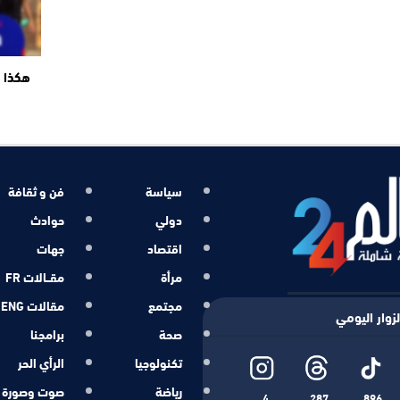
هكذا ت
سياسة
فن و ثقافة
دولي
حوادث
اقتصاد
جهات
مرأة
مقــالات FR
مجتمع
مقالات ENG
زوار اليومي
صحة
برامجنا
تكنولوجيا
الرأي الحر
رياضة
صوت وصورة
4
287
896