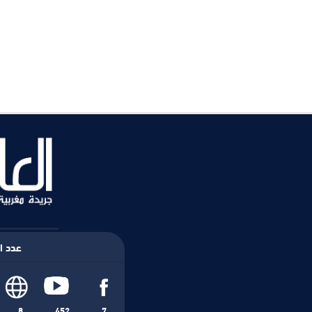
عدد ال
8
452
7