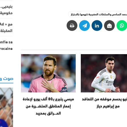
بنيحيى.
حكومية 
حمد السادس والسلطات المغربية تتهمها بالابتزاز
المقبلة 
onfie sa
arocaine
صوت وص
يو يحسم موقفه من التعاقد
ميسي يتبرع بـ80 ألف يورو لإعادة
مع إبراهيم دياز
إعمار المناطق المتضـ.ـررة من
الحـ.ـرائق بمدريد