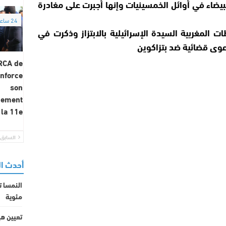
لبيضاء في أوائل الخمسينيات وإنها أجبرت على مغادرة
24 ساعة
ت المغربية السيدة الإسرائيلية بالابتزاز وذكرت في
وى قضائية ضد بتزاكوين
RCA de
enforce
son
nement
 la 11e…
السابق
أحدث ا
مئوية
تعيين هي