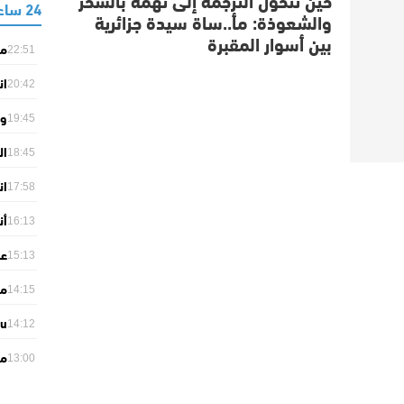
24 ساعة
والشعوذة: مأ..ساة سيدة جزائرية
بين أسوار المقبرة
ما
22:51
لل
ان
20:42
“ل
وز
19:45
ال
ال
18:45
وا
ان
بح
17:58
ال
أن
16:13
أول
15:13
orts
14:15
من
du
14:12
ar
مص
26
13:00
ال