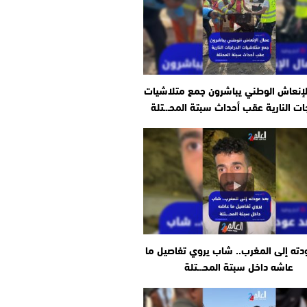
لإنعاش الوطني يباشرون جمع متلاشيات
جات النارية عقب أحداث سبتة المحـ.ـتلة
دته إلى المغرب.. شاب يروي تفاصيل ما
عاشه داخل سبتة المحـ.ـتلة