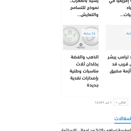
اد
نموذج للتسامح
ضيات…
والتعايش…
24 ساعة
 ترامب يبشر
الذهب والفضة
ق قريب قد
يخلدان ثلاث
أزمة مضيق
مناسبات وطنية
بإصدارات نقدية
جديدة
التالي
1 من 12٬891
لمقالات
الجالية المغربية تساهم بـ10% من إجمالي الاستثمار