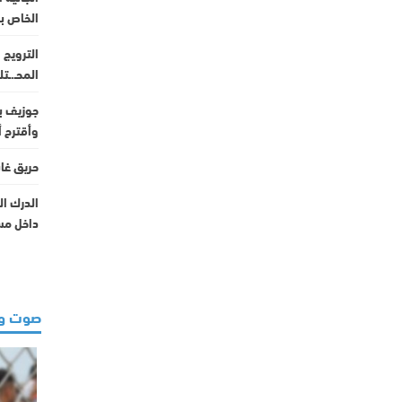
الخاص ب
الترويج
المحـ.ـت
جوزيف بل
وأقترح أ
حريق غابوي يلتهم 0
الدرك ال
داخل مس
صوت و