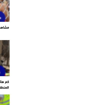
مشاهد 
كم هائ
المنطق