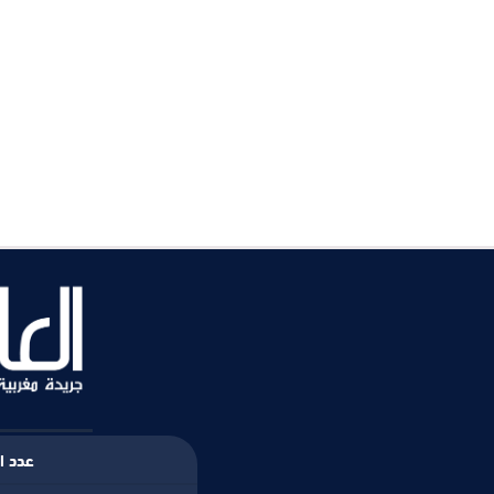
عدد ال