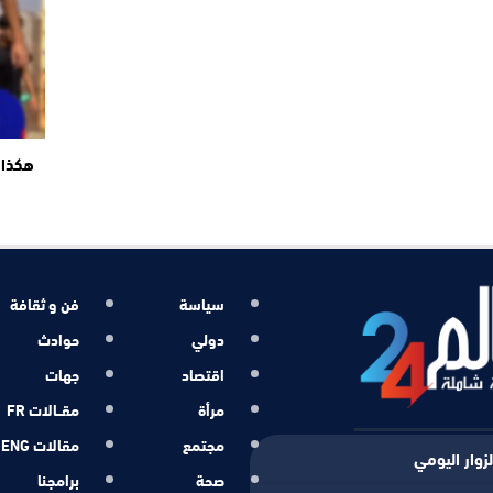
هكذا 
سياسة
فن و ثقافة
دولي
حوادث
اقتصاد
جهات
مرأة
مقــالات FR
مجتمع
مقالات ENG
زوار اليومي
صحة
برامجنا