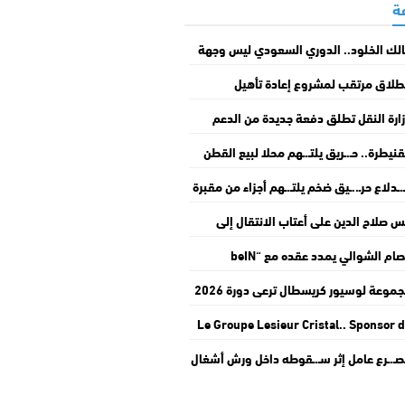
لك الخلود.. الدوري السعودي ليس وجهة
تقاعد
طلاق مرتقب لمشروع إعادة تأهيل
اباطوار” بالدار البيضاء
ارة النقل تطلق دفعة جديدة من الدعم
استثنائي لمهنيي النقل الطرقي
قنيطرة.. حـ.ـريق يلتـ.ـهم محلا لبيع القطن
لأفرشة ويخلف أضـ.ـرارا جسيمة بمنزلين
ـ.ـدلاع حرـ..ـيق ضخم يلتـ.ـهم أجزاء من مقبرة
ي أولاد عرفة
شهداء بوادي زم
س صلاح الدين على أعتاب الانتقال إلى
مبياكوس مقابل 8 ملايين يورو
عصام الشوالي يمدد عقده مع “beIN
Sp” حتى 2030
مجموعة لوسيور كريسطال ترعى دورة 2026
 موسم مولاي عبد الله أمغار
Le Groupe Lesieur Cristal.. Sponsor 
Moussem Moulay Abdellah Amgh
ـ.ـرع عامل إثر سـ.ـقوطه داخل ورش أشغال
dans son édition 20
ملعب البلدي بالقنيطرة