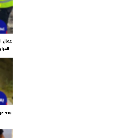
عمال ا
الدرا
بعد عو