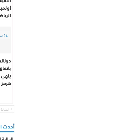
أولمبي
الريا
24 ساعة
دونالد
باتفا
ينهي 
هرمز
السابق
أحدث ا