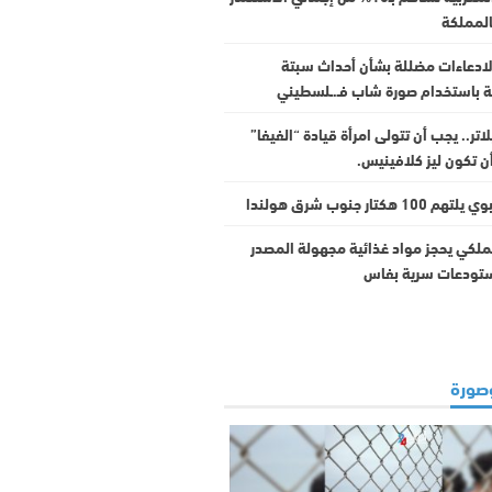
المملكة
 لادعاءات مضللة بشأن أحداث سبتة
لة باستخدام صورة شاب فـ.ـلسطيني
اتر.. يجب أن تتولى امرأة قيادة “الفيفا”
ن تكون ليز كلافينيس.
10 هكتار جنوب شرق هولندا
ملكي يحجز مواد غذائية مجهولة المصدر
تودعات سرية بفاس
صورة