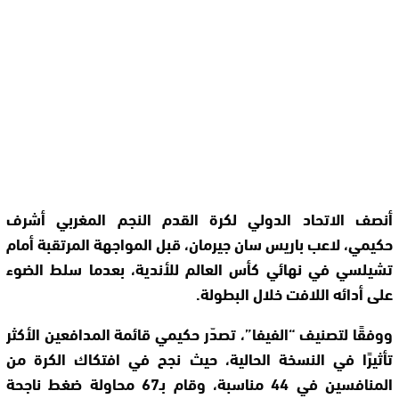
أنصف الاتحاد الدولي لكرة القدم النجم المغربي أشرف
حكيمي، لاعب باريس سان جيرمان، قبل المواجهة المرتقبة أمام
تشيلسي في نهائي كأس العالم للأندية، بعدما سلط الضوء
على أدائه اللافت خلال البطولة.
ووفقًا لتصنيف “الفيفا”، تصدّر حكيمي قائمة المدافعين الأكثر
تأثيرًا في النسخة الحالية، حيث نجح في افتكاك الكرة من
المنافسين في 44 مناسبة، وقام بـ67 محاولة ضغط ناجحة