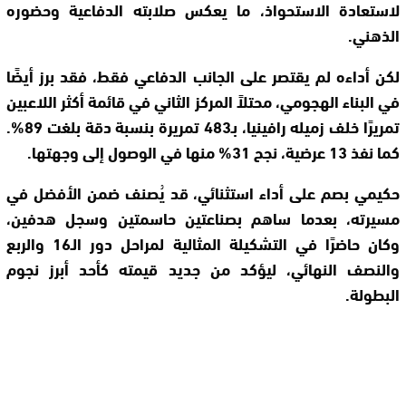
لاستعادة الاستحواذ، ما يعكس صلابته الدفاعية وحضوره
الذهني.
لكن أداءه لم يقتصر على الجانب الدفاعي فقط، فقد برز أيضًا
في البناء الهجومي، محتلاً المركز الثاني في قائمة أكثر اللاعبين
تمريرًا خلف زميله رافينيا، بـ483 تمريرة بنسبة دقة بلغت 89%.
كما نفذ 13 عرضية، نجح 31% منها في الوصول إلى وجهتها.
حكيمي بصم على أداء استثنائي، قد يُصنف ضمن الأفضل في
مسيرته، بعدما ساهم بصناعتين حاسمتين وسجل هدفين،
وكان حاضرًا في التشكيلة المثالية لمراحل دور الـ16 والربع
والنصف النهائي، ليؤكد من جديد قيمته كأحد أبرز نجوم
البطولة.