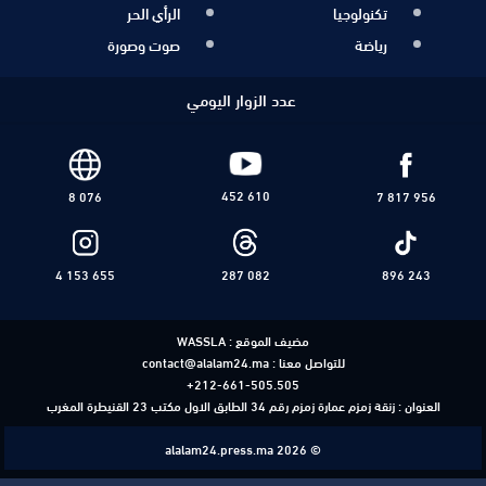
تكنولوجيا
الرأي الحر
رياضة
صوت وصورة
عدد الزوار اليومي
452 610
8 076
7 817 956
4 153 655
287 082
896 243
مضيف الموقع :
WASSLA
للتواصل معنا :
contact@alalam24.ma
+212-661-505.505
العنوان : زنقة زمزم عمارة زمزم رقم 34 الطابق الاول مكتب 23 القنيطرة المغرب
alalam24.press.ma 2026 ©