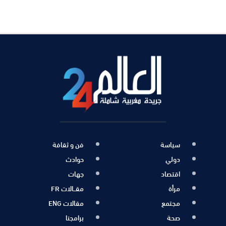
سياسة
فن و ثقافة
دولي
حوادث
اقتصاد
جهات
مرأة
مقــالات FR
مجتمع
مقالات ENG
صحة
برامجنا