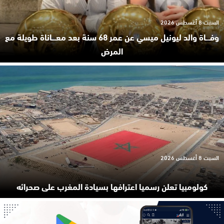
السبت 8 أغسطس 2026
وفـ.ـاة والد ليونيل ميسي عن عمر 68 سنة بعد معـ.ـاناة طويلة مع
المرض
السبت 8 أغسطس 2026
كولومبيا تعلن رسميا اعترافها بسيادة المغرب على صحرائه