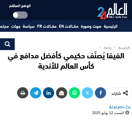
الوضع المظلم
الرئيسية
صوت وصورة
مقــالات EN
مقــالات FR
سياسة
جهات
مجتم
الرئيسية
رياضة
الفيفا يُصنّف حكيمي كأفضل مدافع في
كأس العالم للأندية
شارك
Alalam-24
السبت 12 يوليو 2025