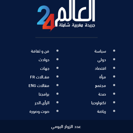
سياسة
فن و ثقافة
دولي
حوادث
اقتصاد
جهات
مرأة
مقــالات FR
مجتمع
مقالات ENG
صحة
برامجنا
تكنولوجيا
الرأي الحر
رياضة
صوت وصورة
عدد الزوار اليومي