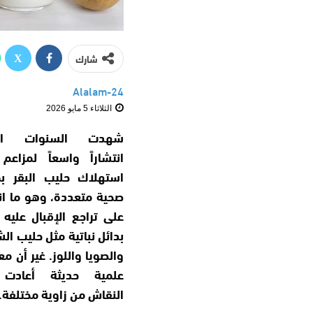
شارك
Alalam-24
الثلاثاء 5 مايو 2026
شهدت السنوات الأخ
انتشاراً واسعاً لمزاعم
استهلاك حليب البقر بم
صحية متعددة، وهو ما ا
على تراجع الإقبال عليه 
بدائل نباتية مثل حليب ال
والصويا واللوز. غير أن م
علمية حديثة أعادت
النقاش من زاوية مختلفة.