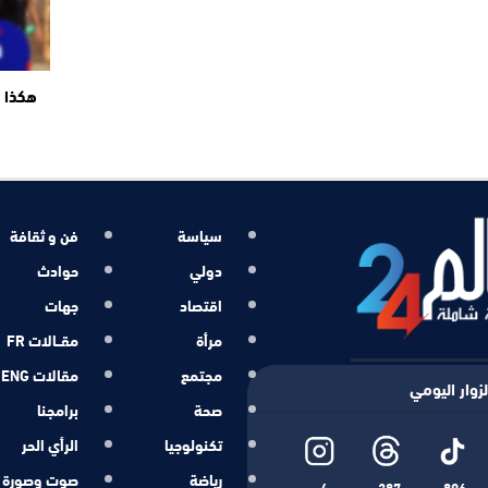
هكذا ت
سياسة
فن و ثقافة
دولي
حوادث
اقتصاد
جهات
مرأة
مقــالات FR
مجتمع
مقالات ENG
زوار اليومي
صحة
برامجنا
تكنولوجيا
الرأي الحر
رياضة
صوت وصورة
4
287
896