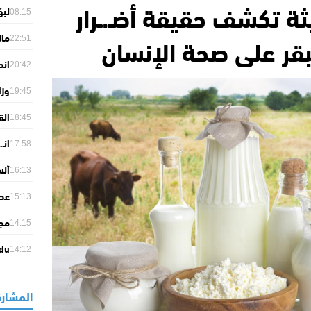
ة تكشف حقيقة أضـ.ـرار
لبؤ
08:15
إفر
بقر على صحة الإنسان
مال
22:51
للت
انط
20:42
“لا
وزا
19:45
الا
الق
18:45
وال
انـ
أول
17:58
الش
أنس
16:13
أولم
15:13
حتى 0
14:15
من 
 du
14:12
ans
026
المشارك