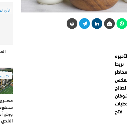
الرأي الح
الم
يرة
 تربط
خاطر
24 ساعة
نعكس
لصالح
شوفان
مصـ.ـرع 
عطيات
سـ.ـقوط
 فتح
ورش أش
البلدي 