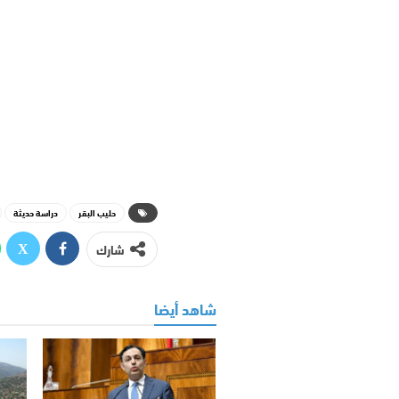
حليب البقر
دراسة حديثة
شارك
شاهد أيضا