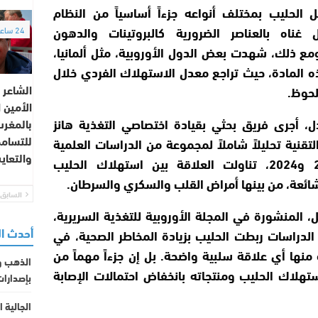
الحليب بمختلف أنواعه جزءاً أساسياً من النظام
 غناه بالعناصر الضرورية كالبروتينات والدهون
24 ساعة
ومع ذلك، شهدت بعض الدول الأوروبية، مثل ألمانيا،
ه المادة، حيث تراجع معدل الاستهلاك الفردي خلال
الشاعر 
لحوظ.
الأمين 
، أجرى فريق بحثي بقيادة اختصاصي التغذية هانز
بالمغرب
للتسام
تقنية تحليلاً شاملاً لمجموعة من الدراسات العلمية
والتعا
المنشورة ما بين 2014 و2024، تناولت العلاقة بين استهلاك الحليب
ئعة، من بينها أمراض القلب والسكري والسرطان.
السابق
، المنشورة في المجلة الأوروبية للتغذية السريرية،
أحدث ا
لدراسات ربطت الحليب بزيادة المخاطر الصحية، في
 منها أي علاقة سلبية واضحة. بل إن جزءاً مهماً من
الذهب و
استهلاك الحليب ومنتجاته بانخفاض احتمالات الإصابة
بإصدارات