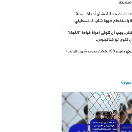
المملكة
لادعاءات مضللة بشأن أحداث سبتة
لة باستخدام صورة شاب فـ.ـلسطيني
اتر.. يجب أن تتولى امرأة قيادة “الفيفا”
ن تكون ليز كلافينيس.
1 هكتار جنوب شرق هولندا
ورة