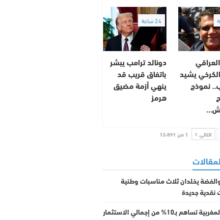
24 ساعة
العراقي
دونالد ترامب يبشر
الكرخي يشيد
باتفاق قريب قد
.. نموذج
ينهي أزمة مضيق
ح
هرمز
يش…
التالي
1 من 12٬891
لمقالات
الفضة يخلدان ثلاث مناسبات وطنية
 نقدية جديدة
الجالية المغربية تساهم بـ10% من إجمالي الاستثمار