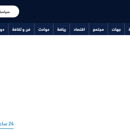
سياسة
جهات
مجتمع
اقتصاد
رياضة
حوادث
فن و ثقافة
دو
24 ساعة