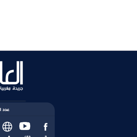
عدد ال
8
452
7