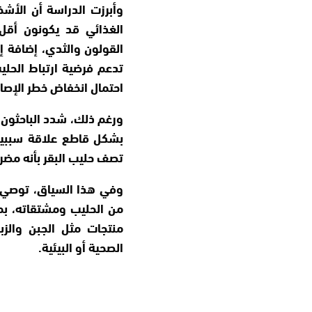
وأبرزت الدراسة أن الأ
الغذائي قد يكونون أقل
القولون والثدي، إضافة إ
تدعم فرضية ارتباط الحليب
احتمال انخفاض خطر الإصاب
ورغم ذلك، شدد الباحثون 
بشكل قاطع علاقة سببية 
تصف حليب البقر بأنه مضر 
وفي هذا السياق، توصي ا
من الحليب ومشتقاته، بما
منتجات مثل الجبن والزب
الصحية أو البيئية.