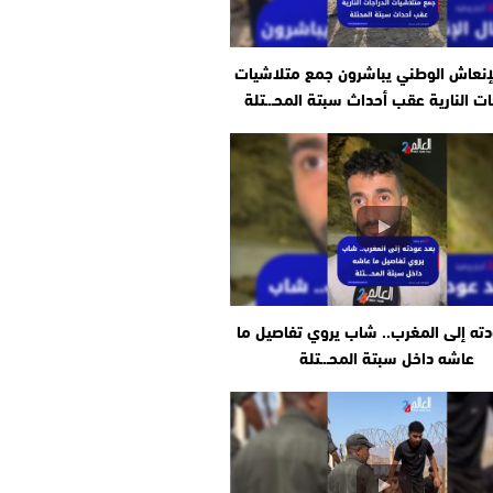
إنعاش الوطني يباشرون جمع متلاشيات
ات النارية عقب أحداث سبتة المحـ.ـتلة
دته إلى المغرب.. شاب يروي تفاصيل ما
عاشه داخل سبتة المحـ.ـتلة