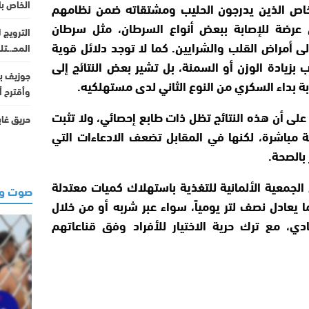
الخاص ب
شخاص الذين يدرجون الحليب ومشتقاته ضمن نظامهم
 عرضة للإصابة ببعض أنواع السرطان، مثل سرطان
الترويج 
لى أمراض القلب والشرايين. كما لا توجد دلائل قوية
المحـ.ـت
 بزيادة الوزن أو السمنة، بل تشير بعض النتائج إلى
جوزيف بل
ة بداء السكري من النوع الثاني لدى مستهلكيه.
وأقترح أ
على أن هذه النتائج تظل ذات طابع إحصائي، ولا تثبت
حريق غابوي يلتهم 00
مباشرة، لكنها في المقابل تضعف الادعاءات التي
بالصحة.
لجمعية الألمانية للتغذية باستهلاك كميات معتدلة
صوت وص
 يعادل نصف لتر يومياً، سواء عبر شربه أو من خلال
ادي، مع ترك حرية الاختيار للأفراد وفق قناعاتهم