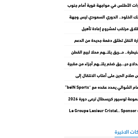
ات الأطلس في مواجهة قوية أمام جنوب
يقيا بربع نهائي “كان السيدات”
ك الخلود.. الدوري السعودي ليس وجهة
قاعد
لاق مرتقب لمشروع إعادة تأهيل
باطوار” بالدار البيضاء
رة النقل تطلق دفعة جديدة من الدعم
ستثنائي لمهنيي النقل الطرقي
نيطرة.. حـ.ـريق يلتـ.ـهم محلا لبيع القطن
أفرشة ويخلف أضـ.ـرارا جسيمة بمنزلين بحي
.ـدلاع حرـ..ـيق ضخم يلتـ.ـهم أجزاء من مقبرة
اد عرفة
هداء بوادي زم
 صلاح الدين على أعتاب الانتقال إلى
بياكوس مقابل 8 ملايين يورو
عصام الشوالي يمدد عقده مع “beIN Sports”
203
مجموعة لوسيور كريسطال ترعى دورة 2026
موسم مولاي عبد الله أمغار
Le Groupe Lesieur Cristal.. Sponsor
Moussem Moulay Abdellah Amghar d
son édition 2
ات الاخيرة