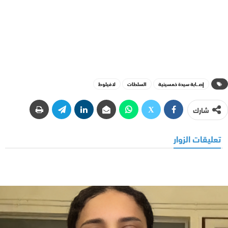
إصـ.ـابة سيدة خمسينية
السلطات
لافيلوط
شارك
تعليقات الزوار