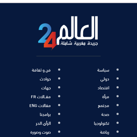
سياسة
فن و ثقافة
دولي
حوادث
اقتصاد
جهات
مرأة
مقــالات FR
مجتمع
مقالات ENG
صحة
برامجنا
تكنولوجيا
الرأي الحر
رياضة
صوت وصورة