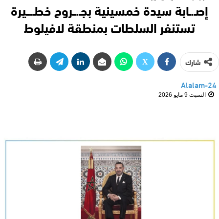
إصـ.ـابة سيدة خمسينية بجـ.ــروح خطـ.ــيرة
تستنفر السلطات بمنطقة لافيلوط
شارك
Alalam-24
السبت 9 مايو 2026