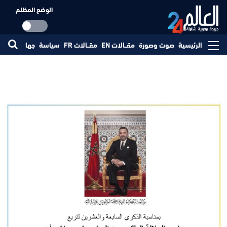
الوضع المظلم
الرئيسية
صوت وصورة
مقــالات EN
مقــالات FR
سياسة
جهات
مجتم