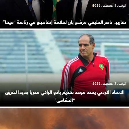
الإثنين 3 أغسطس 2026
تقارير.. ناصر الخليفي مرشح بارز لخلافة إنفانتينو في رئاسة “فيفا”
الإثنين 3 أغسطس 2026
الاتحاد الأردني يحدد موعد تقديم بادو الزاكي مدربا جديدا لـفريق
“النشامى”