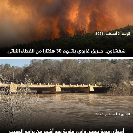
الإثنين 3 أغسطس 2026
شفشاون.. حـ.ـريق غابوي يلتـ.ـهم 30 هكتارا من الغطاء النباتي
الإثنين 3 أغسطس 2026
أمطار رعدية تنعش وادي ملوية بعد أشهر من تراجع الصبيب