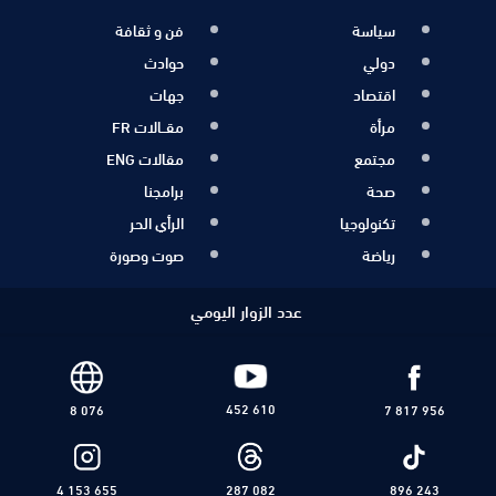
سياسة
فن و ثقافة
دولي
حوادث
اقتصاد
جهات
مرأة
مقــالات FR
مجتمع
مقالات ENG
صحة
برامجنا
تكنولوجيا
الرأي الحر
رياضة
صوت وصورة
عدد الزوار اليومي
452 610
8 076
7 817 956
4 153 655
287 082
896 243