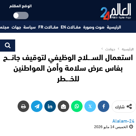
الوضع المظلم
الرئيسية
صوت وصورة
مقــالات EN
مقــالات FR
سياسة
جهات
مجتم
الرئيسية
حوادث
استعمال السـ.ـلاح الوظيفي لتوقيف جانـ.ـح
بفاس عرض سلامة وأمن المواطنين
للخـ.ـطر
شارك
Alalam-24
الخميس 14 مايو 2026