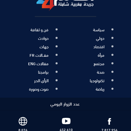
سياسة
فن و ثقافة
دولي
حوادث
اقتصاد
جهات
مرأة
مقــالات FR
مجتمع
مقالات ENG
صحة
برامجنا
تكنولوجيا
الرأي الحر
رياضة
صوت وصورة
عدد الزوار اليومي
452 610
8 076
7 817 956