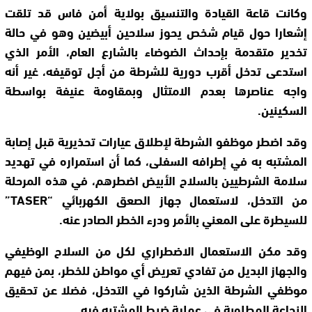
وكانت قاعة القيادة والتنسيق بولاية أمن فاس قد تلقت
إشعارا حول قيام شخص يحوز سلاحين أبيضين وهو في حالة
تخدير متقدمة بإحداث الضوضاء بالشارع العام، الأمر الذي
استدعى تدخل أقرب دورية للشرطة من أجل توقيفه، غير أنه
واجه عناصرها بعدم الامتثال وبمقاومة عنيفة بواسطة
السكينين.
وقد اضطر موظفو الشرطة لإطلاق عيارات تحذيرية قبل إصابة
المشتبه به في إطرافه السفلى، كما أن استمراره في تهديد
سلامة الشرطيين بالسلاح الأبيض اضطرهم، في هذه المرحلة
من التدخل، لاستعمال جهاز الصعق الكهربائي “TASER”
للسيطرة على المعني بالأمر ودرء الخطر الصادر عنه.
وقد مكن الاستعمال الاضطراري لكل من السلاح الوظيفي
والجهاز البديل من تفادي تعريض أي مواطن للخطر، بمن فيهم
موظفي الشرطة الذين شاركوا في التدخل، فضلا عن تحقيق
النجاعة المطلوبة في عملية ضبط المشتبه فيه.