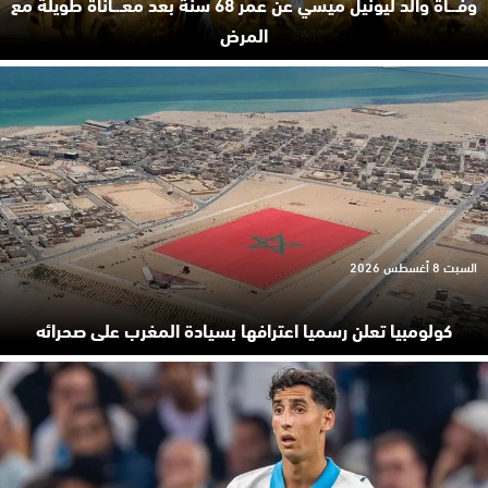
وفـ.ـاة والد ليونيل ميسي عن عمر 68 سنة بعد معـ.ـاناة طويلة مع
المرض
السبت 8 أغسطس 2026
كولومبيا تعلن رسميا اعترافها بسيادة المغرب على صحرائه