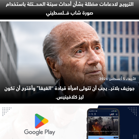
الترويج لادعاءات مضللة بشأن أحداث سبتة المحـ.ـتلة باستخدام
صورة شاب فـ.ـلسطيني
الأربعاء 5 أغسطس 2026
جوزيف بلاتر.. يجب أن تتولى امرأة قيادة “الفيفا” وأقترح أن تكون
ليز كلافينيس.