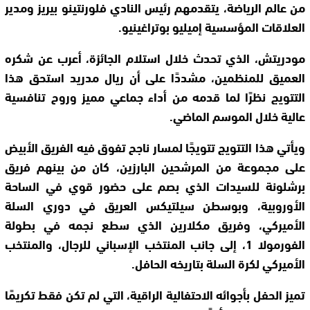
من عالم الرياضة، يتقدمهم رئيس النادي فلورنتينو بيريز ومدير
العلاقات المؤسسية إميليو بوتراغينيو.
مودريتش، الذي تحدث خلال استلام الجائزة، أعرب عن شكره
العميق للمنظمين، مشددًا على أن ريال مدريد استحق هذا
التتويج نظرًا لما قدمه من أداء جماعي مميز وروح تنافسية
عالية خلال الموسم الماضي.
ويأتي هذا التتويج تتويجًا لمسار ناجح تفوق فيه الفريق الأبيض
على مجموعة من المرشحين البارزين، كان من بينهم فريق
برشلونة للسيدات الذي بصم على حضور قوي في الساحة
الأوروبية، وبوسطن سيلتيكس العريق في دوري السلة
الأميركي، وفريق مكلارين الذي سطع نجمه في بطولة
الفورمولا 1، إلى جانب المنتخب الإسباني للرجال، والمنتخب
الأميركي لكرة السلة بتاريخه الحافل.
تميز الحفل بأجوائه الاحتفالية الراقية، التي لم تكن فقط تكريمًا