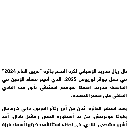
نال ريال مدريد الإسباني لكرة القدم جائزة “فريق العام 2024”
في حفل جوائز لوريوس 2025، الذي أقيم مساء الإثنين في
العاصمة مدريد، احتفاءً بموسم استثنائي تألق فيه النادي
الملكي على جميع الأصعدة.
وقد استلم الجائزة اثنان من أبرز ركائز الفريق، داني كارفاخال
ولوكا مودريتش، من يد أسطورة التنس رافائيل نادال، أحد
أشهر مشجعي النادي، في لحظة استثنائية حضرتها أسماء بارزة