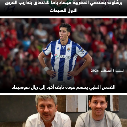
برشلونة يستدعي المغربية ميساء باها للالتحاق بتداريب الفريق
الأول للسيدات
السبت 8 أغسطس 2026
الفحص الطبي يحسم عودة نايف أكرد إلى ريال سوسيداد