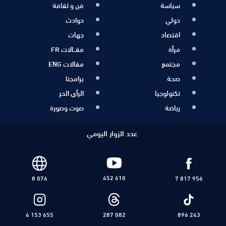
سياسة
فن و ثقافة
دولي
حوادث
اقتصاد
جهات
مرأة
مقــالات FR
مجتمع
مقالات ENG
صحة
برامجنا
تكنولوجيا
الرأي الحر
رياضة
صوت وصورة
عدد الزوار اليومي
452 610
8 076
7 817 956
4 153 655
287 082
896 243