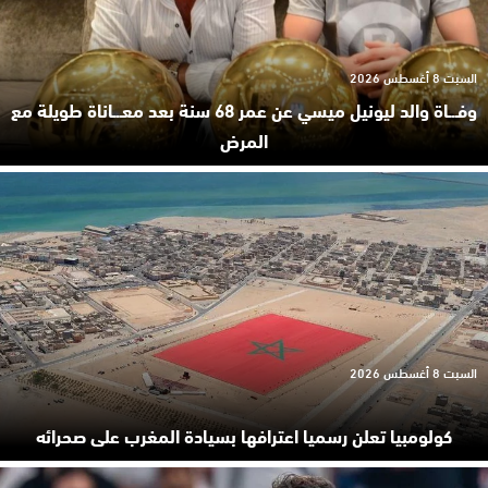
السبت 8 أغسطس 2026
وفـ.ـاة والد ليونيل ميسي عن عمر 68 سنة بعد معـ.ـاناة طويلة مع
المرض
السبت 8 أغسطس 2026
كولومبيا تعلن رسميا اعترافها بسيادة المغرب على صحرائه