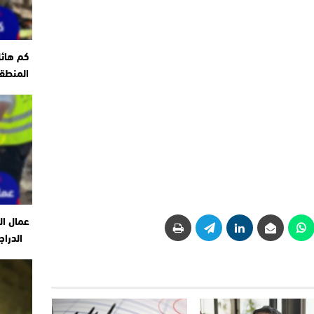
كم هائ
المنطقة
عمال ال
الدراج