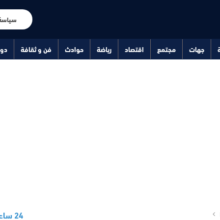
سياسة
جهات
مجتمع
اقتصاد
رياضة
حوادث
فن و ثقافة
دو
24 ساعة