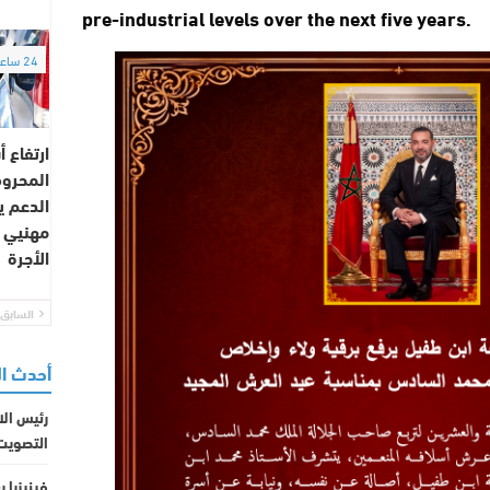
pre-industrial levels over the next five years.
24 ساعة
ارتفاع أ
المحروق
الدعم يث
مهنيي 
الأجرة
السابق
أحدث ا
رئيس الات
التصويت 
فينيزيا 