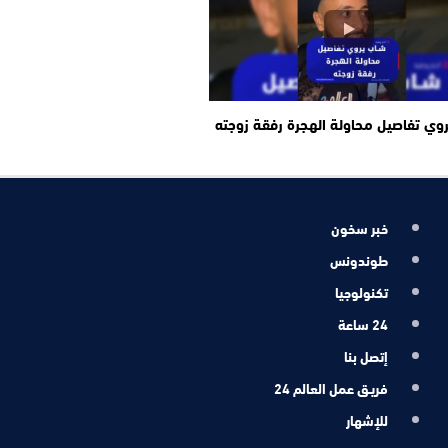
وي تفاصيل محاولة الهجرة رفقة زوجته
خبر سخون
طوندونس
تكنولوجيا
24 ساعة
إتصل بنا
فريـق عمل العالم 24
للإشهار