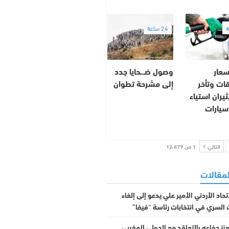
24 ساعة
سعار
وصول ضـ.ـحايا جدد
ات وتأخر
إلى مشرحة تطوان
يران استياء
سيارات
التالي
1 من 12٬879
لمقالات
حاد الأردني الأمير علي يدعو إلى إلغاء
السري في انتخابات رئاسة “فيفا”
يعزز دفاعه بالتعاقد مع الدولي المغربي