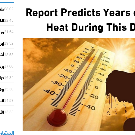
Report Predicts Years
طقس
08:02
منا
Heat During This 
الك
22:45
بفو
وزا
21:54
الم
إبر
وتأ
19:52
لحظ
أشغ
18:53
بين
برش
17:00
10 ملايين يور
درا
16:34
اله
وفر
15:30
أسو
انـ
14:57
كيم
الأ
الد
13:33
ويع
المشارك