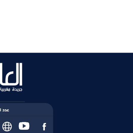
عدد ال