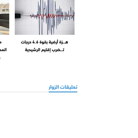
هـ.ـزة أرضية بقوة 4.6 درجات
م
تـ.ـضرب إقليم الرشيدية
المح
ر
تعليقات الزوار