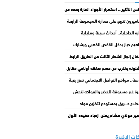
 الاثنين.. استمرار الأجواء الحارة بعدد من
طق المملكة
اميرون تتربع على صدارة المجموعة الرابعة
زها على غانا
رة الداخلية.. أحداث سبتة ومليلية
حـ.ـتلتين نتجت عن معلومات مضللة
اهيم دياز يدخل القفص الذهبي ويشارك
ويلات خاطئة
ات من حفل زفافه
ال إنجاز الشطر الثالث من الطريق الرابط
 مطار أكادير والميناء تتجاوز 30%
لونة يقترب من حسم صفقة أوناحي مقابل
و
سة.. مواقع التواصل الاجتماعي تعزز رغبة
جرة غير النظامية لدى الشباب
ة غير مسبوقة للخضر والفواكه تنعش
اق الجملة بالمغرب
.ـدلاع حـ.ـريق بمستودع لتخزين مواد
يائية قابلة للاشتـ.ـعال يستنفر سلطات
مير مولاي هشام يعلن ازدياد حفيده الأول
ار البيضاء
بر عن سعادته بالمناسبة
ات الاخيرة