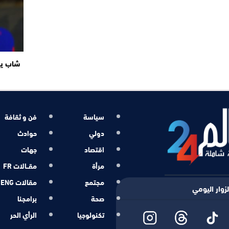
شاب ير
سياسة
فن و ثقافة
دولي
حوادث
اقتصاد
جهات
مرأة
مقــالات FR
مجتمع
مقالات ENG
زوار اليومي
صحة
برامجنا
تكنولوجيا
الرأي الحر