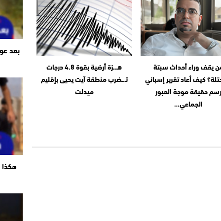
بعد عو
ن يقف وراء أحداث سبتة
هـ.ـزة أرضية بقوة 4.8 درجات
تلة؟ كيف أعاد تقرير إسباني
تـ.ـضرب منطقة آيت يحيى بإقليم
سم حقيقة موجة العبور
ميدلت
الجماعي…
هكذا ت