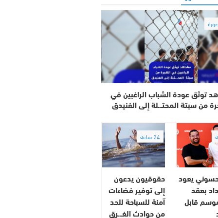
ورة
د توثق عودة الشباب الراغبين في
رة من سبتة المحتـ.ـلة إلى الفنيدق
24 ساعة
حسوني يعود
حقوقيون يدعون
داد بعقد
إلى توفير فضاءات
موسم قابل
آمنة للسباحة للحد
من حوادث الغـ.ـرق