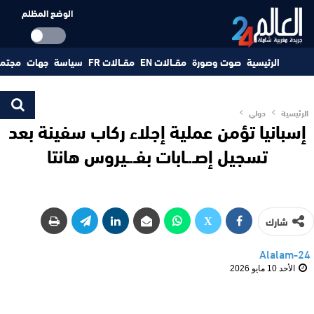
الوضع المظلم
الرئيسية
صوت وصورة
مقــالات EN
مقــالات FR
سياسة
جهات
مجتم
الرئيسية
دولي
إسبانيا تؤمن عملية إجلاء ركاب سفينة بعد
تسجيل إصـ.ـابات بفـ.ـيروس هانتا
شارك
Alalam-24
الأحد 10 مايو 2026