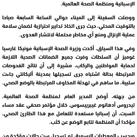
الإسبانية ومنظمة الصحة العالمية.
ووصلت السفينة إلى الميناء حوالي الساعة السابعة صباحا
بالتوقيت المحلي، حيث جرى اتخاذ تدابير احترازية لضمان سلامة
عملية الإنزال ومنع أي مخاطر محتملة لانتشار العدوى.
وفي هذا السياق، أكدت وزيرة الصحة الإسبانية مونيكا غارسيا
غوميز أن السلطات وفرت جميع الضمانات الصحية اللازمة
لحماية المواطنين والركاب، مشيرة إلى أن نتائج الفحوصات
المرتبطة بحالة اشتباه جرى تسجيلها بمدينة أليكانتي جاءت
سلبية، ما ساهم في تهدئة المخاوف المرتبطة بالوضع الصحي.
من جهته، أوضح المدير العام لـمنظمة الصحة العالمية،
تيدروس أدهانوم غيبرييسوس، خلال مؤتمر صحفي عقد مساء
السبت، أن إسبانيا مستعدة للتعامل مع هذا الطارئ الصحي،
مؤكدا أن المنظمة تتابع الوضع عن كثب.
وبحسب المعطيات الرسمية، تم تسجيل ست حالات مؤكدة من