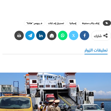
إجلاء ركاب سفينة
إسبانيا
تسجيل إصـ.ـابات
فـ.ـيروس “هانتا”
شارك
تعليقات الزوار