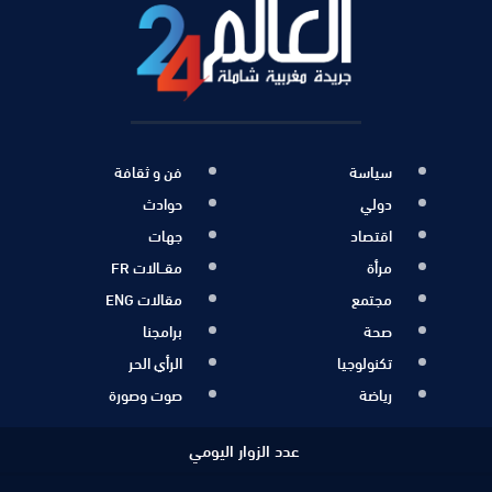
سياسة
فن و ثقافة
دولي
حوادث
اقتصاد
جهات
مرأة
مقــالات FR
مجتمع
مقالات ENG
صحة
برامجنا
تكنولوجيا
الرأي الحر
رياضة
صوت وصورة
عدد الزوار اليومي