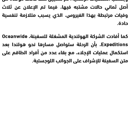
أصل ثماني حالات مشتبه فيها، فيما تم الإعلان عن ثلاث
وفيات مرتبطة بهذا الفيروس، الذي يسبب متلازمة تنفسية
حادة.
كما أفادت الشركة الهولندية المشغلة للسفينة، Oceanwide
Expeditions، بأن الرحلة ستواصل مسارها نحو هولندا بعد
استكمال عمليات الإجلاء، مع بقاء عدد من أفراد الطاقم على
متن السفينة للإشراف على الجوانب اللوجستية.