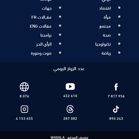
اقتصاد
جهات
مرأة
مقــالات FR
مجتمع
مقالات ENG
صحة
برامجنا
تكنولوجيا
الرأي الحر
رياضة
صوت وصورة
عدد الزوار اليومي
452 610
8 076
7 817 956
4 153 655
287 082
896 243
مضيف الموقع :
WASSLA