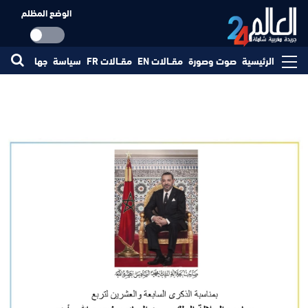
الوضع المظلم
الرئيسية
صوت وصورة
مقــالات EN
مقــالات FR
سياسة
جهات
مجتم