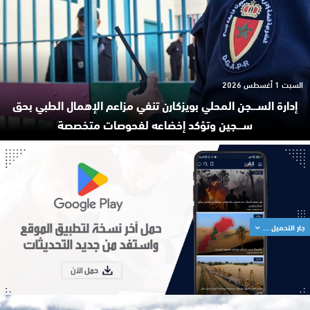
السبت 1 أغسطس 2026
إدارة السـ.ـجن المحلي بويزكارن تنفي مزاعم الإهمال الطبي بحق
سـ.ـجين وتؤكد إخضاعه لفحوصات متخصصة
جار التحميل ...