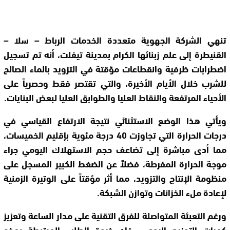
تنهي الشركة الجهوية متعددة الخدمات الرباط – سلا –
القنيطرة إلى علم زبنائها الكرام بمدينة تيفلت، أنه تم تسجيل
اضطرابات ظرفية وانقطاعات مؤقتة في التزويد بالماء الصالح
للشرب خلال الأيام الأخيرة، والتي تقتصر فقط وحصرياً على
الأحياء المرتفعة والنقاط العليا والطوابق العليا لبعض البنايات.
ويأتي هذا الوضع الاستثنائي نتيجة الارتفاع القياسي في
درجات الحرارة التي تجاوزت 40 درجة مئوية بإقليم الخميسات،
مما أدى مباشرة إلى تضاعف حجم الاستهلاك اليومي جراء
موجة الحرارة المفرطة، فضلاً عن الضغط الكبير المسجل على
منظومة الإنتاج والتزويد، مما أثر مؤقتاً على الوتيرة الزمنية
لإعادة ملء الخزانات وتوازن الشبكة.
ورغم التعبئة المتواصلة للفرق التقنية على مدار الساعة وتعزيز
كميات التوزيع اليومي، فإن ذروة الطلب المرتبطة بهذه