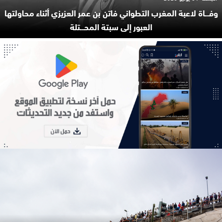
وفـ.ـاة لاعبة المغرب التطواني فاتن بن عمر العزيزي أثناء محاولتها
العبور إلى سبتة المحـ.ـتلة