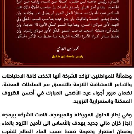
وطمأنةً للمواطنين، تؤكد الشركة أنها اتخذت كافة الاحتياطات
والتدابير الاستباقية اللازمة بالتنسيق مع السلطات المعنية،
لضمان مرور أجواء عيد الأضحى المبارك في أحسن الظروف
الممكنة واستمرارية التزويد.
وفي إطار الحلول المهيكلة والمبرمجة، قامت الشركة ببرمجة
إنجاز خزان مائي جديد يهدف بالأساس إلى تأمين التزود بالماء
وضمان استقرار وتقوية ضغط صبيب الماء الصالح للشرب