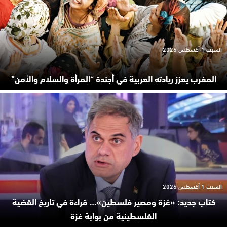
السبت 1 أغسطس 2026
المغرب يعزز ريادته العربية في أجندة “المرأة والسلام والأمن”
السبت 1 أغسطس 2026
كتاب جديد: «غزة ومصير فلسطين»… قراءة في تاريخ القضية
الفلسطينية من بوابة غزة