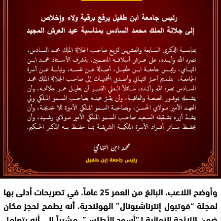
وأوضح اللاعب، البالغ من العمر 25 عاماً، في تصريحات أدلى بها
لمجلة “فوتبول إنترناشيونال” الهولندية، أنه يطمح لحجز مكان
ضمن اللائحة النهائية لـ”أسود الأطلس”، مشيراً إلى أنه يتعامل