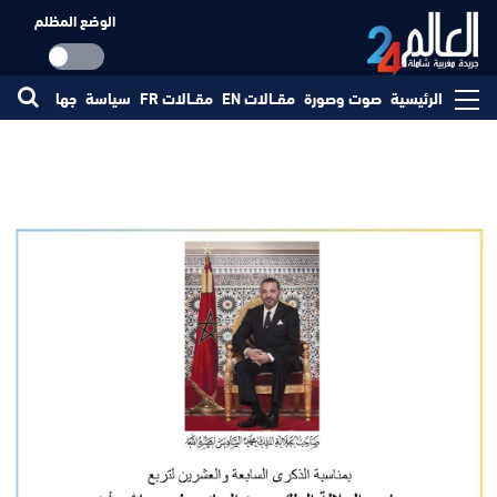
الوضع المظلم
الرئيسية
صوت وصورة
مقــالات EN
مقــالات FR
سياسة
جهات
مجتم