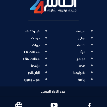
سياسة
فن و ثقافة
دولي
حوادث
اقتصاد
جهات
مرأة
مقــالات FR
مجتمع
مقالات ENG
صحة
برامجنا
تكنولوجيا
الرأي الحر
رياضة
صوت وصورة
عدد الزوار اليومي