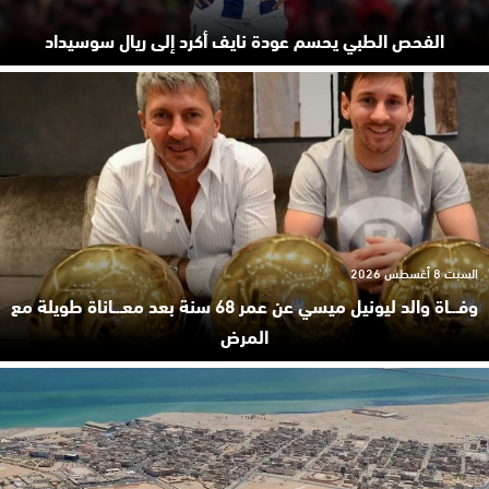
الفحص الطبي يحسم عودة نايف أكرد إلى ريال سوسيداد
السبت 8 أغسطس 2026
وفـ.ـاة والد ليونيل ميسي عن عمر 68 سنة بعد معـ.ـاناة طويلة مع
المرض