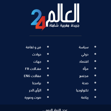
سياسة
فن و ثقافة
دولي
حوادث
اقتصاد
جهات
مرأة
مقــالات FR
مجتمع
مقالات ENG
صحة
برامجنا
تكنولوجيا
الرأي الحر
رياضة
صوت وصورة
عدد الزوار اليومي