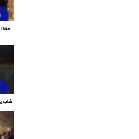
هكذا ت
شاب ير