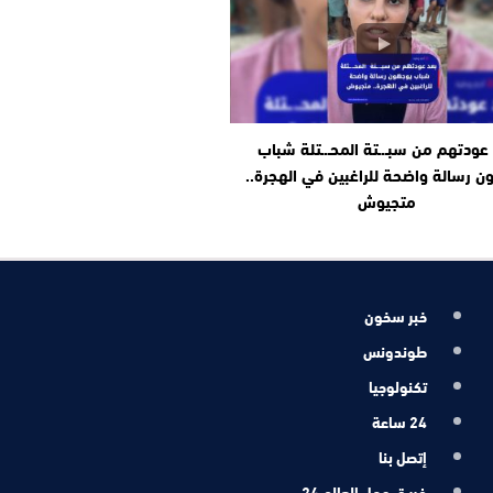
عودتهم من سبـ.ـتة المحـ.ـتلة شباب
ن رسالة واضحة للراغبين في الهجرة..
متجيوش
خبر سخون
طوندونس
تكنولوجيا
24 ساعة
إتصل بنا
فريـق عمل العالم 24