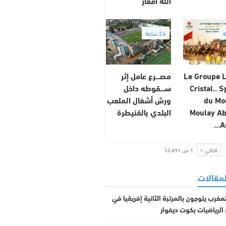
الله أمغار
24 ساعة
Le Groupe L
مصـ.ـرع عامل إثر
Cristal.. 
سـ.ـقوطه داخل
du M
ورش أشغال الملعب
Moulay Ab
البلدي بالقنيطرة
A
التالي
1 من 12٬891
لمقالات
لمغرب يتوجون بالمرتبة الثانية إفريقيا في
 الرياضيات بكوت ديفوار