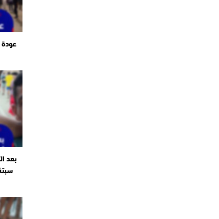
عودة ا
بعد ال
سبتة 