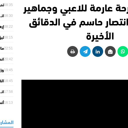
حة عارمة للاعبي وجماهير
تحو
08:35
حاجز 61 مل
انتصار حاسم في الدقائق
انـ
08:30
تزن
إره
08:22
الأخيرة
الي
لبؤ
08:15
إفر
مال
22:51
للت
انط
20:42
“لا
وزا
19:45
الا
الق
18:45
وال
انـ
أول
17:58
الش
أنس
16:13
أولم
المشارك