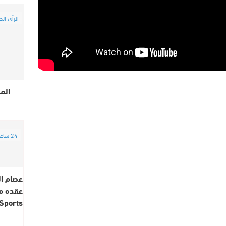
الرأي الح
الم
24 ساعة
عصام ا
Sports” حتى 2030