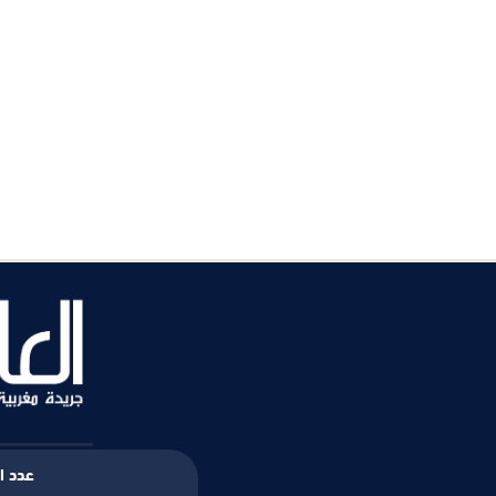
عدد ال