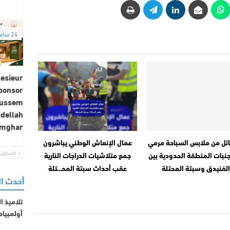
24 ساعة
esieur
Sponsor
oussem
dellah
mghar…
ئل من ملابس السباحة مرمي
عمال الإنعاش الوطني يباشرون
السابق
نبات المنطقة الحدودية بين
جمع متلاشيات الدراجات النارية
لفنيدق وسبتة المحتلة
عقب أحداث سبتة المحـ.ـتلة
أحدث ا
تلاميذ ا
أولمبياد