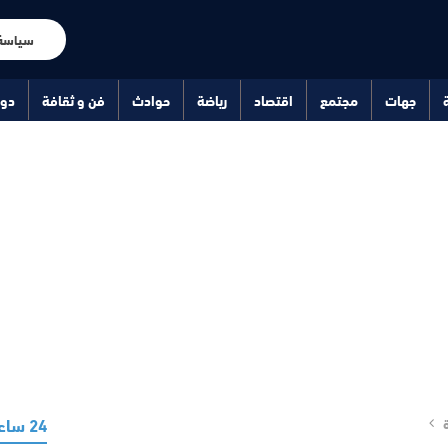
سياسة
جهات
مجتمع
اقتصاد
رياضة
حوادث
فن و ثقافة
دو
24 ساعة