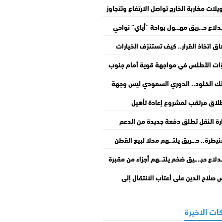
يلات مغاربة الخارج تواصل الارتفاع وتتجاوز
يار درهم
.ـدلاع حـ.ـريق مهـ.ـول بواحة “أياي” نواحي
يت يستنفر السلطات
اق اتخاذ القرار.. كيف تستنزف الخيارات
ومية طاقة دماغك؟
ات الأطلس في مواجهة قوية أمام جنوب
يقيا بربع نهائي “كان السيدات”
ك الخلود.. الدوري السعودي ليس وجهة
قاعد
لاق مرتقب لمشروع إعادة تأهيل
باطوار” بالدار البيضاء
رة النقل تطلق دفعة جديدة من الدعم
ستثنائي لمهنيي النقل الطرقي
نيطرة.. حـ.ـريق يلتـ.ـهم محلا لبيع القطن
أفرشة ويخلف أضـ.ـرارا جسيمة بمنزلين بحي
.ـدلاع حرـ..ـيق ضخم يلتـ.ـهم أجزاء من مقبرة
اد عرفة
هداء بوادي زم
 صلاح الدين على أعتاب الانتقال إلى
بياكوس مقابل 8 ملايين يورو
ات الاخيرة