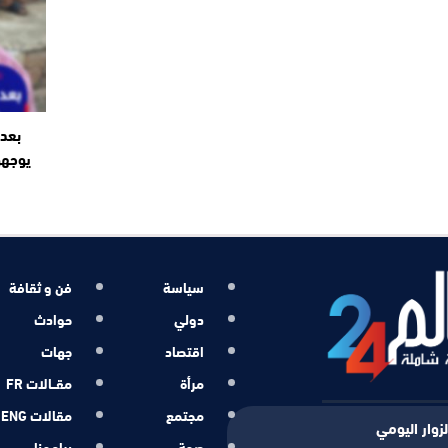
بعد 
يوجهو
سياسة
فن و ثقافة
دولي
حوادث
اقتصاد
جهات
مرأة
مقــالات FR
مجتمع
مقالات ENG
زوار اليومي
صحة
برامجنا