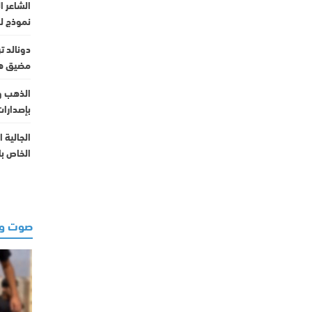
الشاعر ا
نموذج ل
دونالد ت
مضيق هر
الذهب و
بإصدارات
الخاص ب
صوت وص