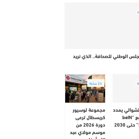
ر
جلس الوطني للصحافة.. الذي نريد
24 ساعة
لشوالي يمدد
مجموعة لوسيور
عقده مع “beIN
كريسطال ترعى
دورة 2026 من
موسم مولاي عبد