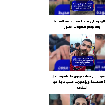
لهدوء إلى محيط معبر سبتة المحـ.ـتلة
بعد تراجع محاولات العبور
تغرير بهم شباب يروون ما عاشوه داخل
المحتـ.ـلة ويؤكدون.. أحسن حاجة هو
المغرب