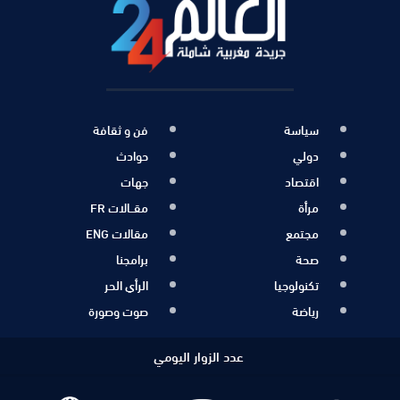
سياسة
فن و ثقافة
دولي
حوادث
اقتصاد
جهات
مرأة
مقــالات FR
مجتمع
مقالات ENG
صحة
برامجنا
تكنولوجيا
الرأي الحر
رياضة
صوت وصورة
عدد الزوار اليومي