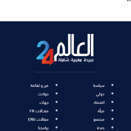
سياسة
فن و ثقافة
دولي
حوادث
اقتصاد
جهات
مرأة
مقــالات FR
مجتمع
مقالات ENG
صحة
برامجنا