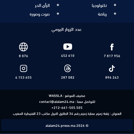
تكنولوجيا
الرأي الحر
رياضة
صوت وصورة
عدد الزوار اليومي
452 610
8 076
7 817 956
4 153 655
287 082
896 243
مضيف الموقع :
WASSLA
للتواصل معنا :
contact@alalam24.ma
+212-661-505.505
العنوان : زنقة زمزم عمارة زمزم رقم 34 الطابق الاول مكتب 23 القنيطرة المغرب
alalam24.press.ma 2026 ©