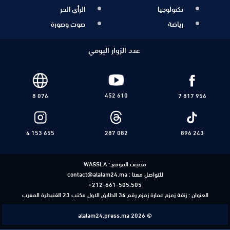
تكنولوجيا
الرأي الحر
رياضة
صوت وصورة
عدد الزوار اليومي
452 610
8 076
7 817 956
4 153 655
287 082
896 243
مضيف الموقع :
WASSLA
للتواصل معنا :
contact@alalam24.ma
+212-661-505.505
العنوان : زنقة زمزم عمارة زمزم رقم 34 الطابق الاول مكتب 23 القنيطرة المغرب
alalam24.press.ma 2026 ©