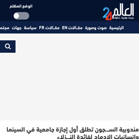
الوضع المظلم
الرئيسية
صوت وصورة
مقــالات EN
مقــالات FR
سياسة
جهات
مجتم
مندوبية السـ.ـجون تطلق أول إجازة جامعية في السينما
وإنسانيات الإدماج لفائدة النـ.ـزلاء