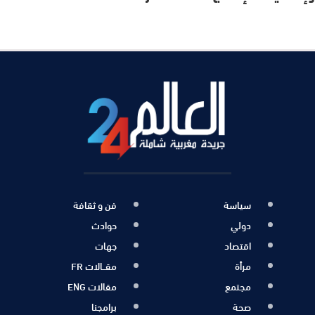
سياسة
فن و ثقافة
دولي
حوادث
اقتصاد
جهات
مرأة
مقــالات FR
مجتمع
مقالات ENG
صحة
برامجنا