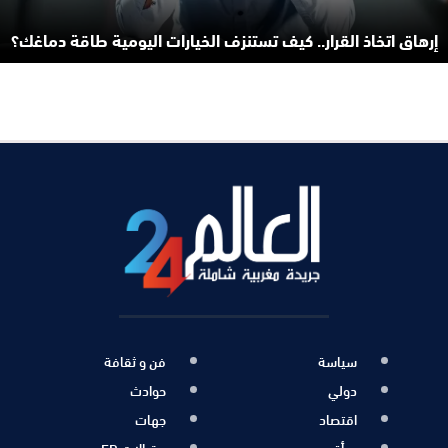
إرهاق اتخاذ القرار.. كيف تستنزف الخيارات اليومية طاقة دماغك؟
سياسة
فن و ثقافة
دولي
حوادث
اقتصاد
جهات
مرأة
مقــالات FR