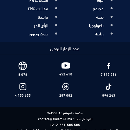
مجتمع
مقالات ENG
صحة
برامجنا
تكنولوجيا
الرأي الحر
رياضة
صوت وصورة
عدد الزوار اليومي
452 610
8 076
7 817 956
4 153 655
287 082
896 243
مضيف الموقع :
WASSLA
للتواصل معنا :
contact@alalam24.ma
+212-661-505.505
العنوان : زنقة زمزم عمارة زمزم رقم 34 الطابق الاول مكتب 23 القنيطرة المغرب