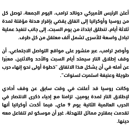
أعلن الرئيس الأميركي دونالد ترامب، اليوم الجمعة، توصل كل
من روسيا وأوكرانيا إلى اتفاق يقضي بإقرار هدنة مؤقتة لمدة
ثلاثة أيام، تنطلق ابتداءً من يوم السبت، إلى جانب تنفيذ عملية
تبادل واسعة للأسرى تشمل ألف معتقل من كل طرف.
وأوضح ترامب، عبر منشور على مواقع التواصل الاجتماعي، أن
وقف إطلاق النار سيمتد أيام السبت والأحد والاثنين، معبّرا
عن أمله في أن يشكل هذا الاتفاق “خطوة أولى نحو إنهاء حرب
طويلة وعنيفة استمرت لسنوات”.
وكانت روسيا قد أعلنت في وقت سابق عن وقف أحادي
لإطلاق النار لمدة يومين، تزامنا مع إحياء ذكرى الانتصار في
الحرب العالمية الثانية يوم 9 ماي، فيما أكدت أوكرانيا أنها
تقدمت بمقترح مماثل للتهدئة، غير أن موسكو لم تتفاعل معه
حينها.