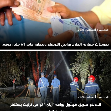
الخميس 6 أغسطس 2026
تحويلات مغاربة الخارج تواصل الارتفاع وتتجاوز حاجز 61 مليار درهم
الخميس 6 أغسطس 2026
انـ.ـدلاع حـ.ـريق مهـ.ـول بواحة “أياي” نواحي تزنيت يستنفر
السلطات