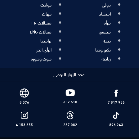
دولي
حوادث
اقتصاد
جهات
مرأة
مقــالات FR
مجتمع
مقالات ENG
صحة
برامجنا
تكنولوجيا
الرأي الحر
رياضة
صوت وصورة
عدد الزوار اليومي
452 610
8 076
7 817 956
4 153 655
287 082
896 243