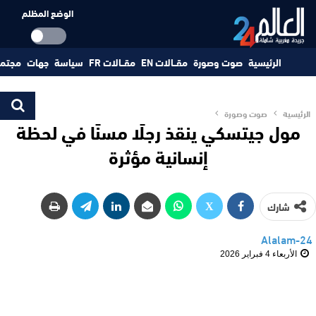
الوضع المظلم
الرئيسية
صوت وصورة
مقــالات EN
مقــالات FR
سياسة
جهات
مجتم
الرئيسية
صوت وصورة
مول جيتسكي ينقذ رجلًا مسنًا في لحظة
إنسانية مؤثرة
شارك
Alalam-24
الأربعاء 4 فبراير 2026