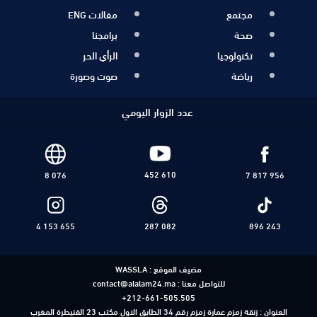
مجتمع
مقالات ENG
صحة
برامجنا
تكنولوجيا
الرأي الحر
رياضة
صوت وصورة
عدد الزوار اليومي
452 610
8 076
7 817 956
4 153 655
287 082
896 243
مضيف الموقع :
WASSLA
للتواصل معنا :
contact@alalam24.ma
+212-661-505.505
العنوان : زنقة زمزم عمارة زمزم رقم 34 الطابق الاول مكتب 23 القنيطرة المغرب