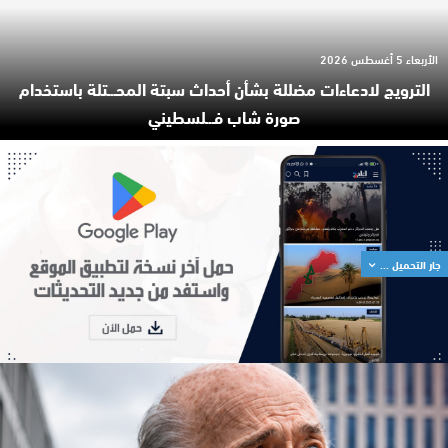
الأربعاء 5 أغسطس 2026
الترويج لادعاءات مضللة بشأن أحداث سبتة المحـ.ـتلة باستخدام
صورة شاب فـ.ـلسطيني
جار التحميل ...