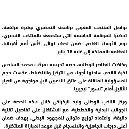
يواصل المنتخب المغربي برنامجه التحضيري بوتيرة مرتفعة،
تحضيرًا للموقعة الحاسمة التي ستجمعه بالمنتخب النيجيري،
يوم الأربعاء القادم، ضمن نصف نهائي كأس أمم أفريقيا،
المقامة بالمملكة إلى غاية 18 يناير.
وخاضت العناصر الوطنية، حصة تدريبية بمركب محمد السادس
لكرة القدم، سادتها أجواء من التركيز والانضباط، عكست حجم
المسؤولية الملقاة على عاتق اللاعبين قبل مواجهة من العيار
الثقيل أمام “نسور” نيجيريا.
وركّز الناخب الوطني وليد الركراكي خلال هذه الحصة على
الجوانب البدنية والخططية، مع الاشتغال على تفاصيل تقنية
دقيقة، واعتماد توزيع متوازن للمجهود البدني، بهدف ضمان
أعلى درجات الجاهزية والانسجام قبل موعد المباراة المنتظرة.