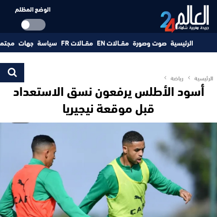
الوضع المظلم
الرئيسية
صوت وصورة
مقــالات EN
مقــالات FR
سياسة
جهات
مجتم
الرئيسية
رياضة
أسود الأطلس يرفعون نسق الاستعداد
قبل موقعة نيجيريا