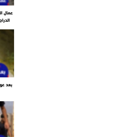
عمال ال
الدراج
بعد عو