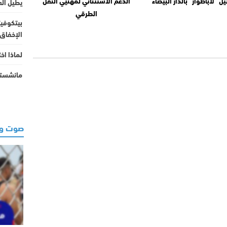
يل “لاباطوار” بالدار البيضاء
الدعم الاستثنائي لمهنيي النقل
يطيل الع
الطرقي
بيتكوفيت
الإخفاق ف
لماذا اختفى زر (e Button
مانشستر
صوت وص