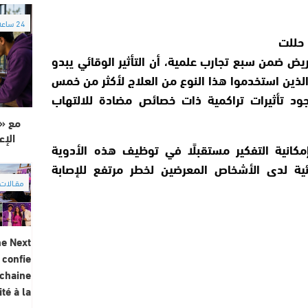
24 ساعة
حللت
و 640 ألف مريض ضمن سبع تجارب علمية، أن التأثير الوقائي يبدو
الذين استخدموا هذا النوع من العلاج لأكثر من خمس
ود تأثيرات تراكمية ذات خصائص مضادة للالتهاب
الإع
إمكانية التفكير مستقبلًا في توظيف هذه الأدوية
ائية لدى الأشخاص المعرضين لخطر مرتفع للإصابة
مقــالات R
he Next
 confie
ochaine
té à la…