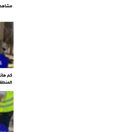
مشاهد ت
كم هائ
المنطقة