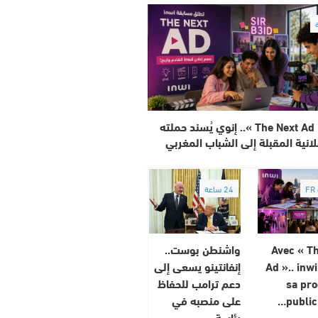
مع « The Next Ad ».. إنوي يُسند حملته
لانية المقبلة إلى الشباب المغربي
F
24 ساعة
Avec « T
واشنطن بوست..
Ad ».. inwi
إنفانتينو يسعى إلى
sa pr
دعم ترامب للحفاظ
publici
على منصبه في
رئاسة…