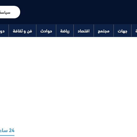
سياسة
جهات
مجتمع
اقتصاد
رياضة
حوادث
فن و ثقافة
دو
24 ساعة