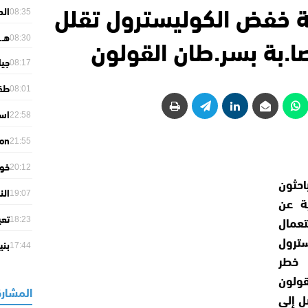
ية خفض الكوليسترول تقلل
الد
08:35
الم
ا.بة بسر.طان القولون
هـ.
08:30
جيا
08:17
مسؤ
طقس
08:01
منا
22:58
في 
son
21:55
ion
خور
its
20:12
حثون
الب
الن
19:07
ة عن
بـ40.8 مئوية
تعي
عمال
18:23
ديف
سترول
بني
17:44
 خطر
حكو
ولون
المشارك
ل إلى