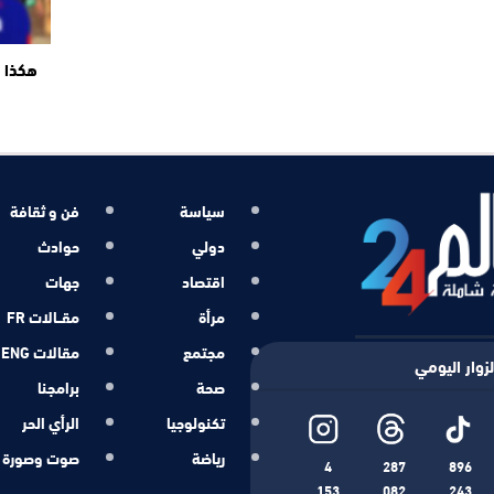
هكذا ت
سياسة
فن و ثقافة
دولي
حوادث
اقتصاد
جهات
مرأة
مقــالات FR
مجتمع
مقالات ENG
زوار اليومي
صحة
برامجنا
تكنولوجيا
الرأي الحر
رياضة
صوت وصورة
4
287
896
153
082
243