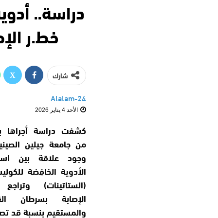
دراسة.. أدو
خط.ر الإص
شارك
Alalam-24
الأحد 4 يناير 2026
كشفت دراسة أجراها با
من جامعة جيلين الصيني
وجود علاقة بين است
الأدوية الخافِضة للكولي
(الستاتينات) وتراجع
الإصابة بسرطان الق
والمستقيم بنسبة قد تص