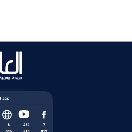
عدد ال
8
452
7
076
610
817