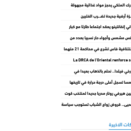
رك الملكي يحجز مواد غذائية مجهولة
صدر داخل مستودعات سرية بفاس
ـزة أرضية جديدة تضـ.ـرب الفلبين
ني إنفانتينو يعقد اجتماعا طارئا مع كبار
ولي فيفا في العاصمة الرباط
 مشمس وأجواء حار نسبيا بعدد من
طق المملكة
استئنافية فاس تشرع في محاكمة 21 متهما
قضية انهيـ.ـار عمارتي “حي المستقبل”
La DRCA de l’Oriental renforce 
accompagnement lors de la 11e édit
خي فيلدا.. نحلم بالذهاب بعيدا في
du Salon Régional des Produ
طولة والعودة إلى كأس العالم
مسا تسجل أعلى درجة حرارة في تاريخها
ين هيرفي رونار مدربا جديدا لمنتخب كوت
وار
حيى.. قروض زواج الشباب تستوجب سياسة
مية شاملة تراعي مختلف الجوانب
ات الاخيرة