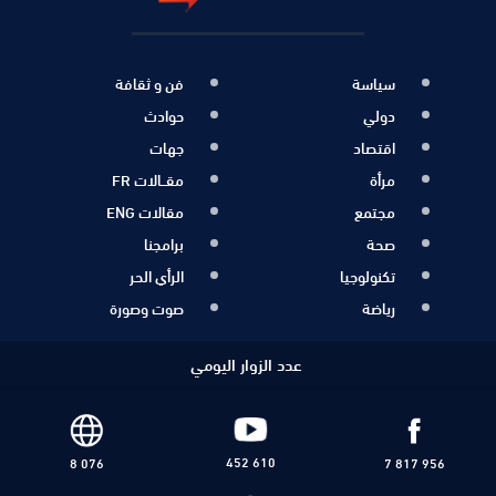
سياسة
فن و ثقافة
دولي
حوادث
اقتصاد
جهات
مرأة
مقــالات FR
مجتمع
مقالات ENG
صحة
برامجنا
تكنولوجيا
الرأي الحر
رياضة
صوت وصورة
عدد الزوار اليومي
452 610
8 076
7 817 956