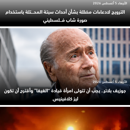
الأربعاء 5 أغسطس 2026
الترويج لادعاءات مضللة بشأن أحداث سبتة المحـ.ـتلة باستخدام
صورة شاب فـ.ـلسطيني
الأربعاء 5 أغسطس 2026
جوزيف بلاتر.. يجب أن تتولى امرأة قيادة “الفيفا” وأقترح أن تكون
ليز كلافينيس.