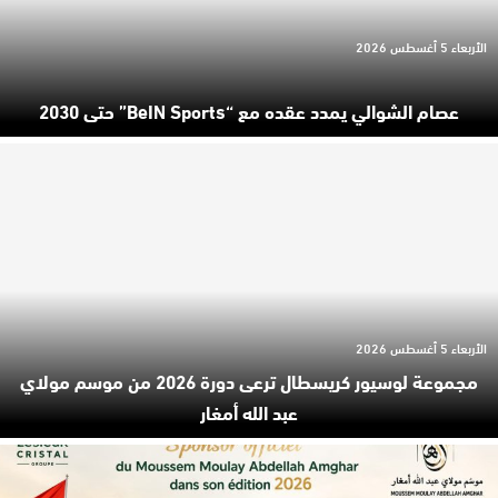
الأربعاء 5 أغسطس 2026
عصام الشوالي يمدد عقده مع “beIN Sports” حتى 2030
الأربعاء 5 أغسطس 2026
مجموعة لوسيور كريسطال ترعى دورة 2026 من موسم مولاي
عبد الله أمغار