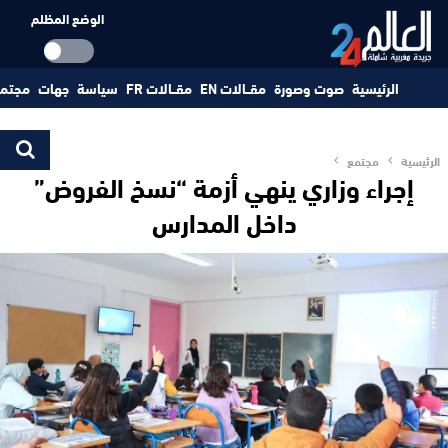
الوضع المظلم
الرئيسية
صوت وصورة
مقــالات EN
مقــالات FR
سياسة
جهات
مجتم
الرئيسية
مجتمع
إجراء وزاري ينهي أزمة “نسخ الفروض”
داخل المدارس