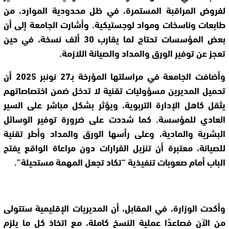
لفروض المراقبة المستمرة، في ظل محدودية الموارد، من
طابعات وناسخات ومواد لوجستيكية. وأشارت الجامعة إلى أن
بعض المؤسسات تحتاج لما يقارب 30 ألف نسخة، في حين
تعجز عن توفير الورق والمداد والصيانة اللازمة.
وأضافت الجامعة في مراسلتها المؤرخة بـ27 نونبر 2025 أن
تحميل المديرين مسؤوليات تقنية لا تدخل ضمن اختصاصاتهم
يثقل كاهل الإدارة التربوية، ويؤثر بشكل مباشر على السير
العادي للمؤسسة. كما شددت على ضرورة توفير الوسائل
البشرية والمادية، وعلى رأسها الورق والمداد وأطر تقنية
للصيانة، معتبرة أن تنزيل القرارات دون مراعاة الواقع يفتح
الباب أمام صعوبات تنفيذية “تكاد تجعل المهمة مستحيلة”.
وأكدت الوزارة، في المقابل، أن المديريات الإقليمية ستتولى
من الآن فصاعدًا عملية النسخ كاملة، مع اتخاذ كل ما يلزم