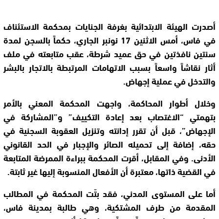
أصدرت الهيئة الابتدائية بغرفة الجنايات بمحكمة الاستئناف
في فاس، أمس الاثنين 17 نونبر الجاري، حكماً بالسجن لمدة
سنتين نافذتين في حق عميد شرطة، عقب متابعته في ملف
أثار نقاشاً واسعاً بسبب الاتهامات المرتبطة بالاتجار بالبشر
والتدخل في عملية إجهاض.
وخلال أطوار المحاكمة، واجهت المحكمة المعني بالأمر
بتهمتي “الاغتصاب بعد إعادة التكييف” و”المشاركة في
الإجهاض”، قبل أن تقرر إدانته وتنزيل العقوبة السجنية في
حقه، إضافة إلى تحميله الصائر والإجبار في الحد القانوني
الأدنى. وفي المقابل، أقرت المحكمة ببراءة الممرضة المتابعة
في القضية ذاتها، معتبرة أن الأفعال المنسوبة إليها غير ثابتة.
أما على المستوى المدني، فقد بتّت المحكمة في المطالب
المقدمة من طرف المشتكية، وهي طالبة بمدينة فاس،