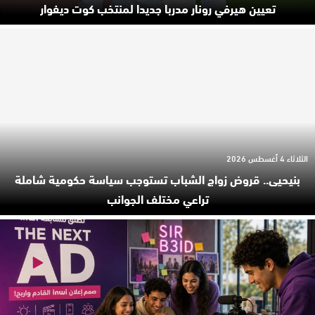
تعيين هيرفي رونار مدربا جديدا لمنتخب كوت ديفوار
الثلاثاء 4 أغسطس 2026
بنيحيى.. قروض زواج الشباب تستوجب سياسة حكومية شاملة
تراعي مختلف الجوانب