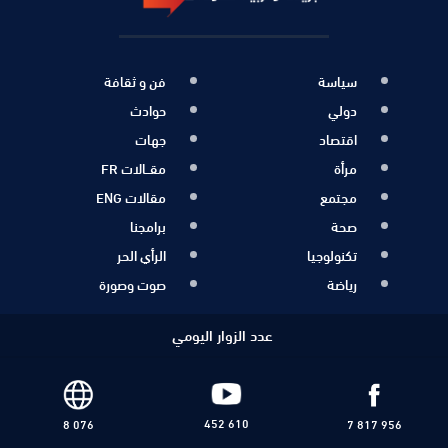
سياسة
فن و ثقافة
دولي
حوادث
اقتصاد
جهات
مرأة
مقــالات FR
مجتمع
مقالات ENG
صحة
برامجنا
تكنولوجيا
الرأي الحر
رياضة
صوت وصورة
عدد الزوار اليومي
452 610
8 076
7 817 956