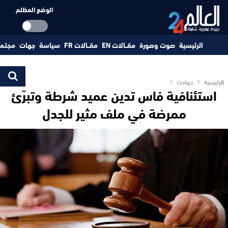
الوضع المظلم
الرئيسية
صوت وصورة
مقــالات EN
مقــالات FR
سياسة
جهات
مجتم
الرئيسية
حوادث
استئنافية فاس تدين عميد شرطة وتبرّئ
ممرضة في ملف مثير للجدل