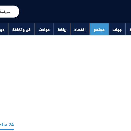
سياسة
جهات
مجتمع
اقتصاد
رياضة
حوادث
فن و ثقافة
دو
24 ساعة