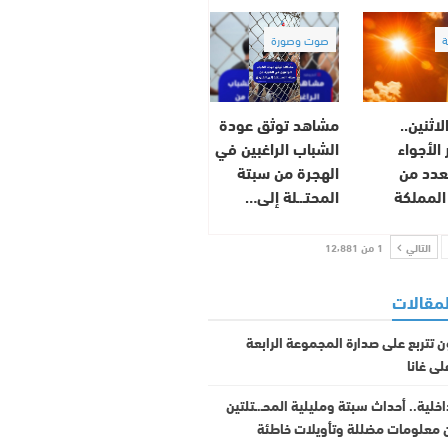
صوت وصورة
ثنين..
مشاهد توثق عودة
الأجواء
الشباب الراغبين في
بعدد من
الهجرة من سبتة
المملكة
المحتـ.ـلة إلى…
التالي
1 من 12٬881
لمقالات
ن تتربع على صدارة المجموعة الرابعة
لى غانا
داخلية.. أحداث سبتة ومليلية المحـ.ـتلتين
 معلومات مضللة وتأويلات خاطئة