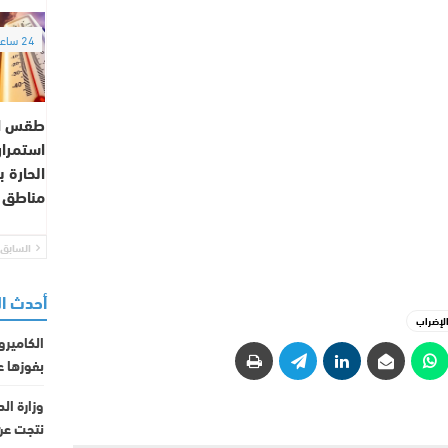
24 ساعة
طقس الا
استمرار 
الحارة 
مناطق 
السابق
أحدث ا
الإضراب
الكاميرو
بفوزها ع
وزارة ال
نتجت عن