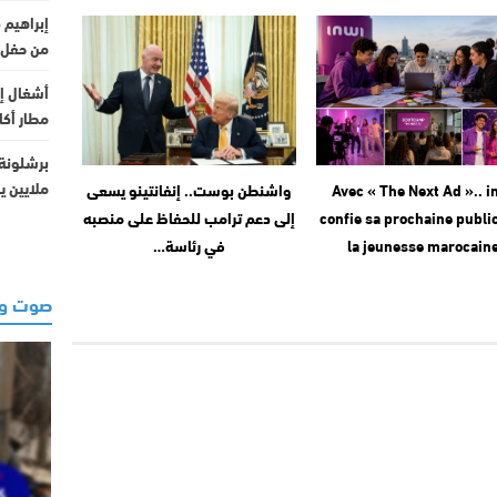
إبراهيم 
من حفل 
أشغال إن
مطار أكادي
ملايين ي
Avec « The Next Ad ».. i
واشنطن بوست.. إنفانتينو يسعى
confie sa prochaine public
إلى دعم ترامب للحفاظ على منصبه
la jeunesse marocain
في رئاسة…
صوت وص