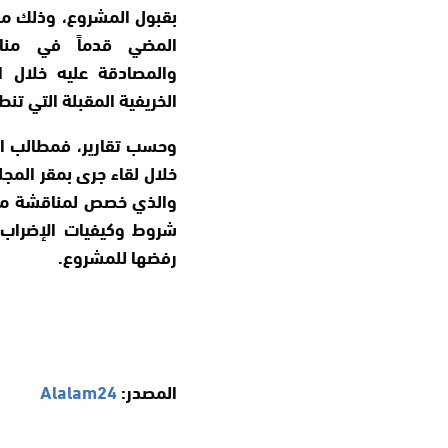
بقبول المشروع، وذلك م
المضي قدماً في منا
والمصادقة عليه خلال ا
الخريفية المقبلة التي تن
وحسب تقارير، فمطالب ال
خلال لقاء جرى بمقر المج
شروط وكيفيات الإضراب، 
رفضها للمشروع.
المصدر:
Alalam24