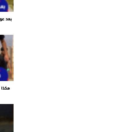
بعد عو
هكذا ت