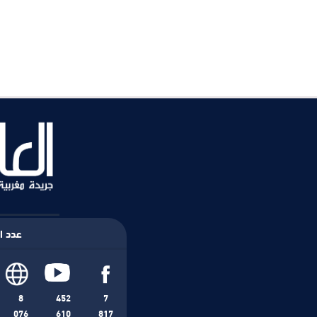
عدد ال
8
452
7
076
610
817