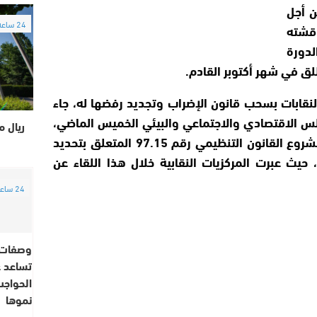
ن أجل
24 ساعة
قشته
لدورة
طلق في شهر أكتوبر القادم.
نقابات بسحب قانون الإضراب وتجديد رفضها له، جاء
لس الاقتصادي والاجتماعي والبيئي الخميس الماضي،
ريال م
والذي خصص لمناقشة مشروع القانون التنظيمي رقم 97.15 المتعلق بتحديد
حيث عبرت المركزيات النقابية خلال هذا اللقاء عن
24 ساعة
وصفات 
تساعد 
الحواجب
نموها