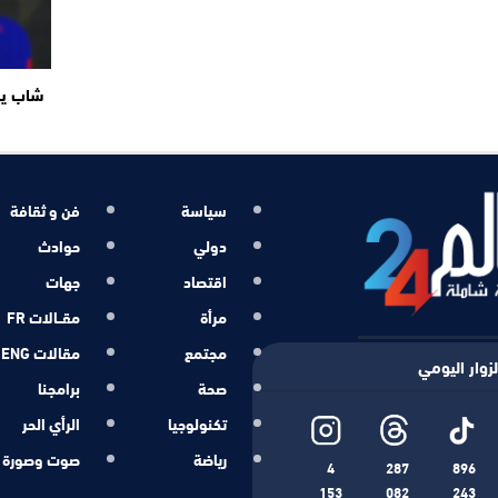
شاب ير
سياسة
فن و ثقافة
دولي
حوادث
اقتصاد
جهات
مرأة
مقــالات FR
مجتمع
مقالات ENG
زوار اليومي
صحة
برامجنا
تكنولوجيا
الرأي الحر
رياضة
صوت وصورة
4
287
896
153
082
243