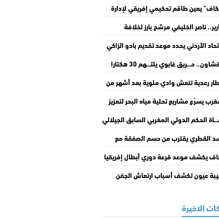
كاف” يعين طاقم تحكيمي إفريقي لإدارة
راة المغرب والسنغال
رير.. ناصر الخليفي مرشح بارز لخلافة
انتينو في رئاسة “فيفا”
تحاد الأردني يحدد موعد تقديم بادو الزاكي
با جديدا لـفريق “النشامى”
شفشاون.. حـ.ـريق غابوي يلتـ.ـهم 30 هكتارا
الغطاء النباتي
ار رعدية تنعش وادي ملوية بعد أشهر من
جع الصبيب
غرب يسرّع مشاريع تحلية مياه البحر لتعزيز
ه المائي
.ـاة الحكم الدولي المغربي السابق الجيلالي
 عن عمر ناهز 74 سنة
د القطري يقترب من حسم الصفقة مع
سيليا لضم نايف أكرد
اف يكشف موعد قرعة دوري أبطال إفريقيا
س الكونفدرالية
بة عيون تكشف أسباب ارتعاش الجفن
ات الاخيرة