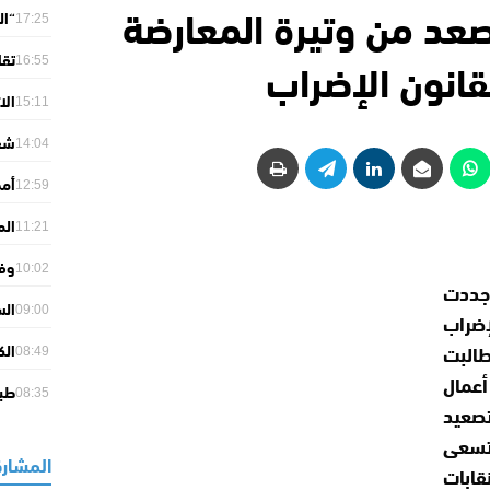
صعد من وتيرة المعارضة
“ال
17:25
مبا
قانون الإضراب
تقا
16:55
إنف
الا
15:11
مدر
14:04
من 
أمط
12:59
ترا
الم
11:21
أمن
وفـ
10:02
جددت
غريب
الس
09:00
إضراب
مار
البت
الك
08:49
وكأ
مال
طبي
08:35
تصعيد
 تسعى
المشارك
قابات