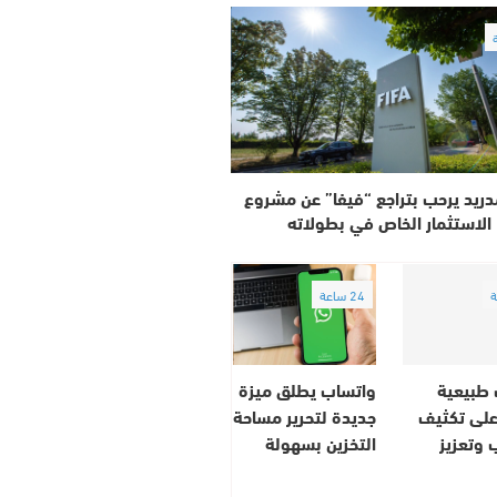
دريد يرحب بتراجع “فيفا” عن مشروع
الاستثمار الخاص في بطولاته
24 ساعة
طبيعية
واتساب يطلق ميزة
على تكثيف
جديدة لتحرير مساحة
 وتعزيز
التخزين بسهولة