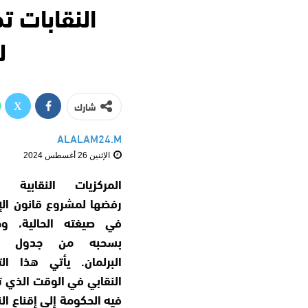
النقابات ت
ل
شارك
ALALAM24.M
الإثنين 26 أغسطس 2024
المركزيات النقابية 
رفضها لمشروع قانون ال
في صيغته الحالية، وط
بسحبه من جدول أع
البرلمان. يأتي هذا ال
النقابي في الوقت الذي
فيه الحكومة إلى إقناع الن