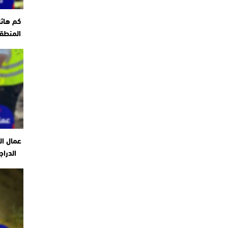
كم هائ
المنطقة
عمال ال
الدراج