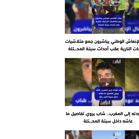
لإنعاش الوطني يباشرون جمع متلاشيات
جات النارية عقب أحداث سبتة المحـ.ـتلة
دته إلى المغرب.. شاب يروي تفاصيل ما
عاشه داخل سبتة المحـ.ـتلة