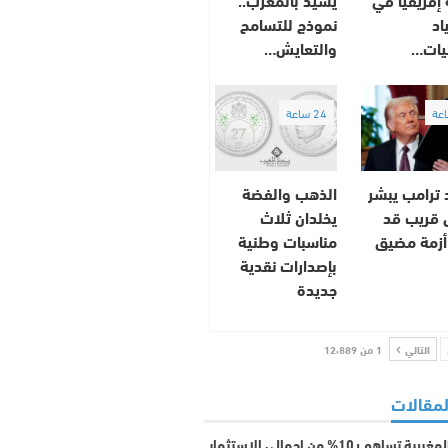
اد
نموذج للتسامح
ضيات…
والتعايش…
24 ساعة
 ترامب يبشر
الذهب والفضة
ق قريب قد
يخلدان ثلاث
أزمة مضيق
مناسبات وطنية
بإصدارات نقدية
جديدة
التالي
1 من 12٬889
لمقالات
الجالية المغربية تساهم بـ10% من إجمالي الاستثمار