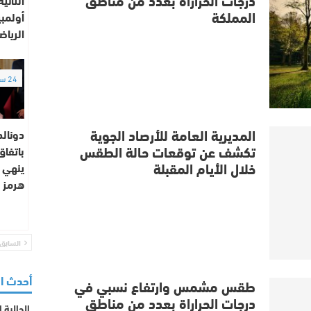
المملكة
أولمبي
الريا
24 ساعة
المديرية العامة للأرصاد الجوية
دونالد
تكشف عن توقعات حالة الطقس
باتفا
خلال الأيام المقبلة
ينهي 
هرمز
السابق
أحدث ا
طقس مشمس وارتفاع نسبي في
درجات الحراراة بعدد من مناطق