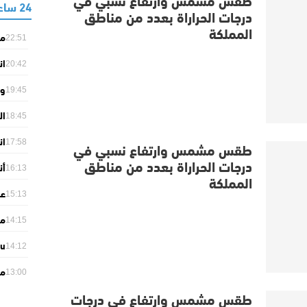
24 ساعة
درجات الحراراة بعدد من مناطق
المملكة
ما
22:51
لل
ان
20:42
“ل
وز
19:45
ال
ال
18:45
وا
ان
بح
طقس مشمس وارتفاع نسبي في
17:58
ال
درجات الحراراة بعدد من مناطق
أن
16:13
المملكة
أول
15:13
orts
14:15
من
du
14:12
ar
مص
26
13:00
ال
طقس مشمس وارتفاع في درجات