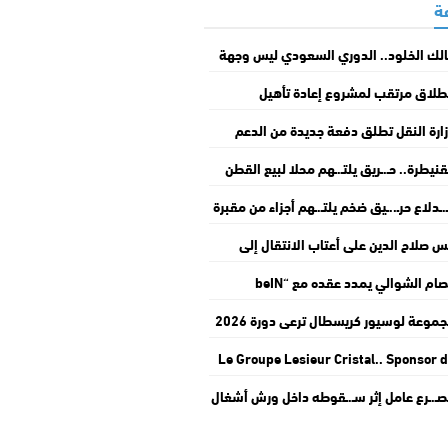
لك الخلود.. الدوري السعودي ليس وجهة
تقاعد
طلاق مرتقب لمشروع إعادة تأهيل
اباطوار” بالدار البيضاء
ارة النقل تطلق دفعة جديدة من الدعم
استثنائي لمهنيي النقل الطرقي
قنيطرة.. حـ.ـريق يلتـ.ـهم محلا لبيع القطن
لأفرشة ويخلف أضـ.ـرارا جسيمة بمنزلين
ـ.ـدلاع حرـ..ـيق ضخم يلتـ.ـهم أجزاء من مقبرة
ي أولاد عرفة
شهداء بوادي زم
س صلاح الدين على أعتاب الانتقال إلى
مبياكوس مقابل 8 ملايين يورو
عصام الشوالي يمدد عقده مع “beIN
Sp” حتى 2030
مجموعة لوسيور كريسطال ترعى دورة 2026
 موسم مولاي عبد الله أمغار
Le Groupe Lesieur Cristal.. Sponsor 
Moussem Moulay Abdellah Amgh
ـ.ـرع عامل إثر سـ.ـقوطه داخل ورش أشغال
dans son édition 20
ملعب البلدي بالقنيطرة