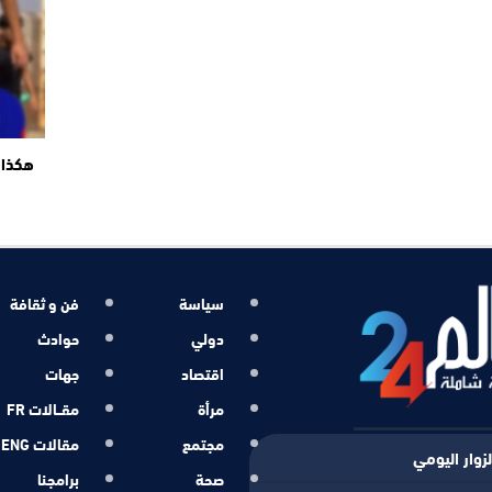
هكذا 
سياسة
فن و ثقافة
دولي
حوادث
اقتصاد
جهات
مرأة
مقــالات FR
مجتمع
مقالات ENG
زوار اليومي
صحة
برامجنا