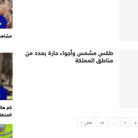
مشاهد 
طقس مشمس وأجواء حارة بعدد من
مناطق المملكة
كم هائ
المنطق
6
7
…
29
التالي