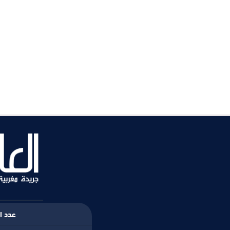
عدد ال