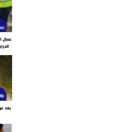
عمال ا
الدرا
بعد عو