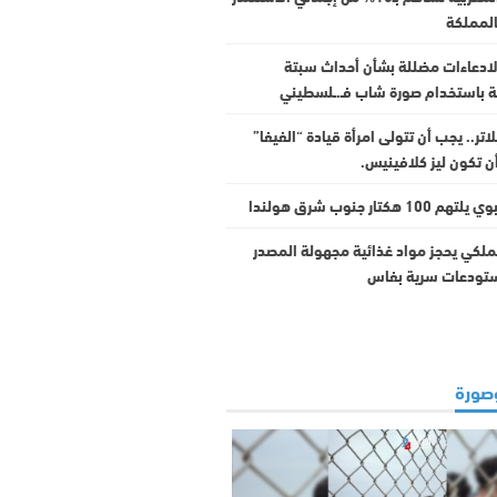
المملكة
 لادعاءات مضللة بشأن أحداث سبتة
لة باستخدام صورة شاب فـ.ـلسطيني
اتر.. يجب أن تتولى امرأة قيادة “الفيفا”
ن تكون ليز كلافينيس.
10 هكتار جنوب شرق هولندا
ملكي يحجز مواد غذائية مجهولة المصدر
تودعات سرية بفاس
صورة