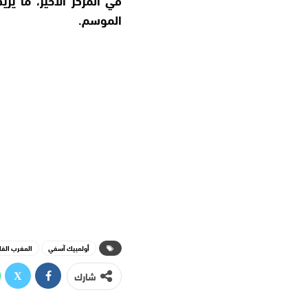
الموسم.
أولمبيك آسفي
المغرب الف
شارك