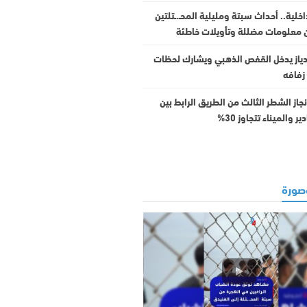
داخلية.. أحداث سبتة ومليلية المحـ.ـتلتين
 معلومات مضللة وتأويلات خاطئة
دياز يدخل القفص الذهبي ويشارك لحظات
زفافه
جاز الشطر الثالث من الطريق الرابط بين
ر والميناء تتجاوز 30%
ورة