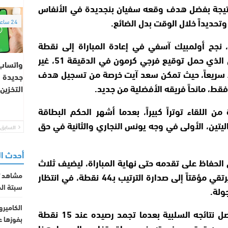
لنتيجة بفضل هدف وقعه سفيان بنجديدة في الأنفاس
وتحديداً خلال الوقت بدل الضائع.
24 ساعة
ة، نجح أولمبيك آسفي في إعادة المباراة إلى نقطة
البداية بعد هدف التعادل الذي حمل توقيع فرجي كرمون في الدقيقة 51، غير
واتساب
ء سريعاً، حيث تمكن سعد آيت خرصة من تسجيل هدف
جديدة ل
قط، مانحاً فريقه الأفضلية من جديد.
التخزين
ن اللقاء توتراً كبيراً، بعدما أشهر الحكم البطاقة
ليتين، الأولى في وجه يونس النجاري والثانية في حق
السابق
أحدث ا
لحفاظ على تقدمه حتى نهاية المباراة، ليضيف ثلاث
نقاط ثمينة إلى رصيده ويرتقي مؤقتاً إلى صدارة الترتيب بـ44 نقطة، في انتظار
مشاهد تو
سبتة الم
ولة.
الكاميرو
أما أولمبيك آسفي، فواصل نتائجه السلبية بعدما تجمد رصيده عند 15 نقطة
بفوزها ع
زيد من تعقيد وضعيته في سباق تفادي الهبوط هذا