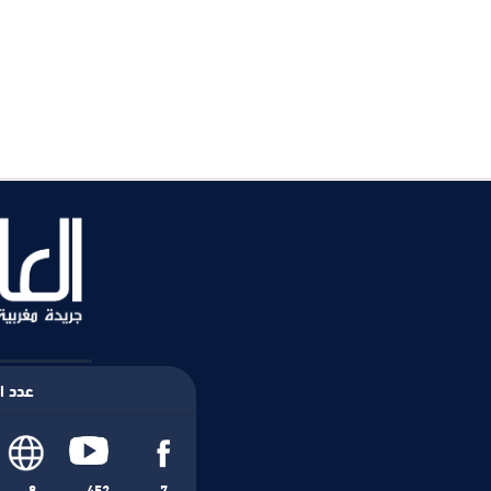
عدد ال
8
452
7