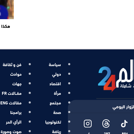
هكذا ت
سياسة
فن و ثقافة
دولي
حوادث
اقتصاد
جهات
مرأة
مقــالات FR
مجتمع
مقالات ENG
زوار اليومي
صحة
برامجنا
تكنولوجيا
الرأي الحر
رياضة
صوت وصورة
4
287
896