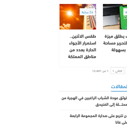
24 ساعة
 يطلق ميزة
طقس الاثنين..
تحرير مساحة
استمرار الأجواء
 بسهولة
الحارة بعدد من
مناطق المملكة
التالي
1 من 12٬881
لمقالات
ثق عودة الشباب الراغبين في الهجرة من
حتـ.ـلة إلى الفنيدق
ن تتربع على صدارة المجموعة الرابعة
لى غانا