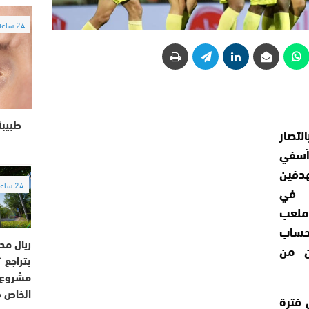
24 ساعة
طبيبة
تصار
آسفي
دفين
24 ساعة
 في
 ملعب
حساب
ريال مد
ين من
بتراجع 
مشروع ا
الخاص 
 فترة