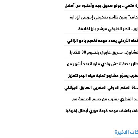
ة فتحي.. بونو صديق جيد وأعتبره من أفضل
س المرمى في العالم
كاف” يعين طاقم تحكيمي إفريقي لإدارة
راة المغرب والسنغال
رير.. ناصر الخليفي مرشح بارز لخلافة
انتينو في رئاسة “فيفا”
تحاد الأردني يحدد موعد تقديم بادو الزاكي
با جديدا لـفريق “النشامى”
شفشاون.. حـ.ـريق غابوي يلتـ.ـهم 30 هكتارا
الغطاء النباتي
ار رعدية تنعش وادي ملوية بعد أشهر من
جع الصبيب
غرب يسرّع مشاريع تحلية مياه البحر لتعزيز
ه المائي
.ـاة الحكم الدولي المغربي السابق الجيلالي
 عن عمر ناهز 74 سنة
د القطري يقترب من حسم الصفقة مع
سيليا لضم نايف أكرد
اف يكشف موعد قرعة دوري أبطال إفريقيا
س الكونفدرالية
ات الاخيرة