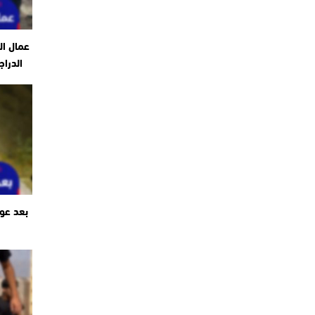
عمال ال
الدراج
بعد عو