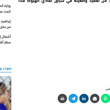
وزارة ال
نتجت عن
إبراهيم 
من حفل 
أشغال إن
مطار أكادي
صوت وص
اسي