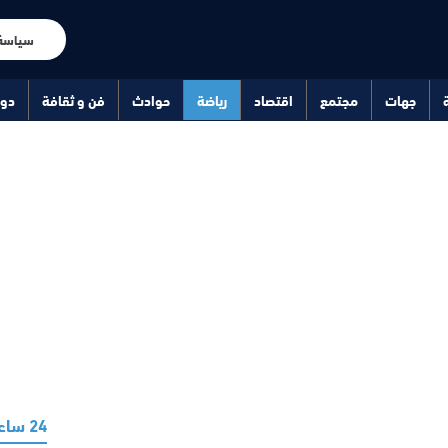
سياسة
جهات
مجتمع
اقتصاد
رياضة
حوادث
فن و ثقافة
دو
24 ساعة