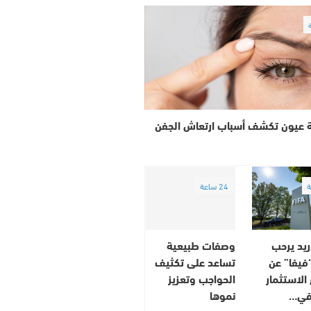
 عيون تكشف أسباب ارتعاش الجفن
24 ساعة
ريد يرحب
وصفات طبيعية
“فيفا” عن
تساعد على تكثيف
لاستثمار
الحواجب وتعزيز
في…
نموها