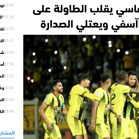
اسي يقلب الطاولة على
نور
18:45
حرا
آسفي ويعتلي الصدارة
“ال
17:25
مبا
تقا
16:55
إنف
الا
15:11
مدر
14:04
من 
أمط
12:59
ترا
الم
11:21
أمن
وفـ
10:02
غريب
الس
09:00
مار
الك
08:49
وكأ
المشارك