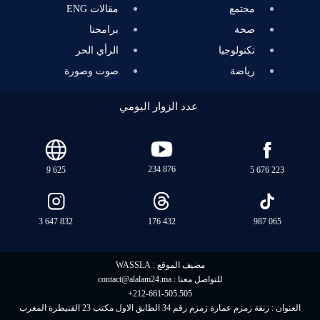
مجتمع
مقالات ENG
صحة
برامجنا
تكنولوجيا
الرأي الحر
رياضة
صوت وصورة
عدد الزوار اليومي
234 876
9 625
5 676 223
3 647 832
176 432
987 065
مضيف الموقع :
WASSLA
للتواصل معنا :
contact@alalam24.ma
+212-661-505.505
العنوان : زنقة زمزم عمارة زمزم رقم 34 الطابق الاول مكتب 23 القنيطرة المغرب