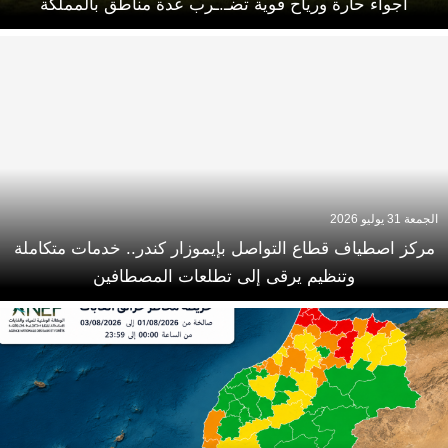
أجواء حارة ورياح قوية تضـ.ـرب عدة مناطق بالمملكة
الجمعة 31 يوليو 2026
مركز اصطياف قطاع التواصل بإيموزار كندر.. خدمات متكاملة
وتنظيم يرقى إلى تطلعات المصطافين