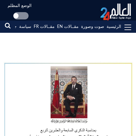
الوضع المظلم
الرئيسية
صوت وصورة
مقــالات EN
مقــالات FR
سياسة
جهات
مجت