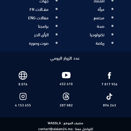
اقتصاد
جهات
مرأة
مقــالات FR
مجتمع
مقالات ENG
صحة
برامجنا
تكنولوجيا
الرأي الحر
رياضة
صوت وصورة
عدد الزوار اليومي
452 610
8 076
7 817 956
4 153 655
287 082
896 243
مضيف الموقع :
WASSLA
للتواصل معنا :
contact@alalam24.ma