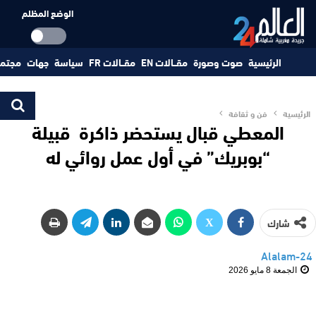
الوضع المظلم
الرئيسية
صوت وصورة
مقــالات EN
مقــالات FR
سياسة
جهات
مجتم
الرئيسية
فن و ثقافة
المعطي قبال يستحضر ذاكرة قبيلة
“بوبريك” في أول عمل روائي له
شارك
Alalam-24
الجمعة 8 مايو 2026