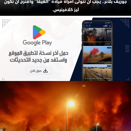
جوزيف بلاتر.. يجب أن تتولى امرأة قيادة “الفيفا” وأقترح أن تكون
ليز كلافينيس.