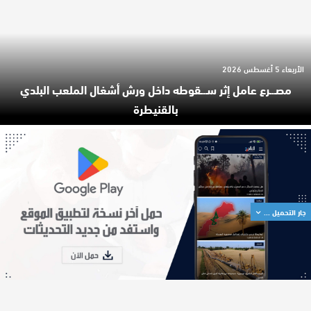
الأربعاء 5 أغسطس 2026
مصـ.ـرع عامل إثر سـ.ـقوطه داخل ورش أشغال الملعب البلدي
بالقنيطرة
جار التحميل ...