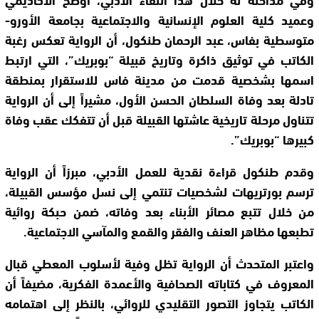
وعميد كلية العلوم الإنسانية والاجتماعية بجامعة الأورو-
متوسطية بفاس، عبد الرحمان طنكول، أن الرواية تعكس رغبة
الكاتب في توثيق ذاكرة وتاريخ قبيلة “بوبريك”، التي ارتبط
اسمها بشخصية قدمت من مدينة فاس للاستقرار بمنطقة
تادلة بعد وفاة السلطان الحسن الأول، مشيراً إلى أن الرواية
تتناول مرحلة تاريخية عاشتها القبيلة قبل أن تتفكك عقب وفاة
كبيرها “بوبريك”.
وقدم طنكول قراءة نقدية للعمل الأدبي، مبرزاً أن الرواية
ترسم بورتريهات لشخصيات تنتمي إلى نسل مؤسس القبيلة،
من خلال تتبع مصائر الأبناء بعد وفاته، ضمن حبكة روائية
تطبعها مظاهر العنف والفقر والقمع والمآسي الاجتماعية.
واعتبر المتحدث أن الرواية تظل وفية لأسلوب المعطي قبال
المعروف في كتاباته الصحافية والأعمدة الفكرية، مضيفاً أن
الكاتب يتجاوز التصور التقليدي للروائي، بالنظر إلى اهتمامه