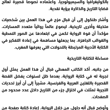
بالكوليغرافيا والسيميولوجيا، واعتماده نصوصاً قصيرة تعالج
قضايا التاريخ والذاكرة برؤية نقدية.
وأشار طنكول إلى أن قبال مزج في هذا العمل بين شخصيات
متخيلة وأخرى تاريخية، ليصوغ عالماً روائياً متعدد المسارات،
مؤكداً أن قوة الرواية تكمن في ابتعادها عن الصور النمطية
والقوالب الجاهزة، بما يجعلها مساهمة في إعادة التفكير في
الكتابة الأدبية المرتبطة بالتحولات التي يعرفها المغرب.
مساءلة للكتابة التاريخية
من جانبه، أكد الكاتب المعطي قبال أن هذا العمل يمثل أول
تجربة له في كتابة الرواية، بعدما ظل لسنوات يفضل القصة
القصيرة باللغتين العربية والفرنسية، مشيراً إلى أن أبرز تحديات
التجربة تمثلت في اختزال جزء من التاريخ داخل عدد محدود من
الصفحات.
وأوضح قبال أنه حاول، من خلال الرواية، إعادة كتابة صفحة من