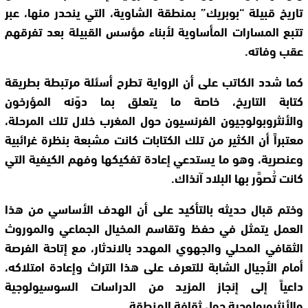
تاريخ قبيلة “بوبريك” بمنطقة الشاوية، التي ينحدر منها، عبر
تتبع المسارات المأساوية لأبناء مؤسس القبيلة بعد تفرقهم
عقب وفاته.
كما شدد الكاتب على أن الرواية تطرح أسئلة مرتبطة بطريقة
كتابة التاريخ، خاصة ما يتعلق بما دوّنه المؤرخون
والأنثروبولوجيون الفرنسيون حول المغرب خلال تلك المرحلة،
معتبراً أن الكثير من تلك الكتابات كانت مشبعة بنظرة غرائبية
وعنصرية، وهو ما يستدعي إعادة تفكيكها وفهم الكيفية التي
كانت تُصوَّر بها البلاد آنذاك.
وختم قبال حديثه بالتأكيد على أن الهدف الأساسي من هذا
العمل يتمثل في حفظ وتقاسم المخيال الجماعي والموروث
الثقافي المحلي والجهوي المهدد بالاندثار، مع إتاحة الفرصة
أمام الأجيال الشابة للتعرف على هذا التراث وإعادة امتلاكه،
داعياً إلى إنجاز المزيد من الدراسات السوسيولوجية
والأنثروبولوجية حول ثقافة المنطقة.