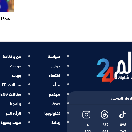
هكذا ت
سياسة
فن و ثقافة
دولي
حوادث
اقتصاد
جهات
مرأة
مقــالات FR
مجتمع
مقالات ENG
زوار اليومي
صحة
برامجنا
تكنولوجيا
الرأي الحر
رياضة
صوت وصورة
4
287
896
153
082
243