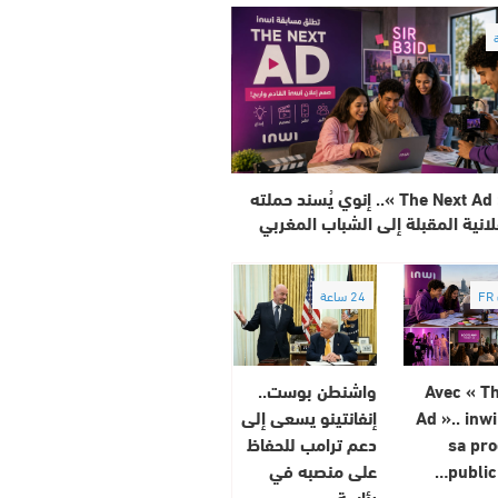
مع « The Next Ad ».. إنوي يُسند حملته
لانية المقبلة إلى الشباب المغربي
F
24 ساعة
Avec « T
واشنطن بوست..
Ad ».. inwi
إنفانتينو يسعى إلى
sa pr
دعم ترامب للحفاظ
publici
على منصبه في
رئاسة…