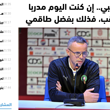
.. إن كنت اليوم مدربا
الد
08:35
الم
لقب، فذلك بفضل طاقمي
هـ.
08:30
جيا
08:17
مسؤ
طقس
08:01
منا
22:58
في 
son
21:55
ion
خور
its
20:12
الب
الن
19:07
بـ40.8 مئوية
تعي
18:23
ديف
بني
17:44
حكو
المشارك