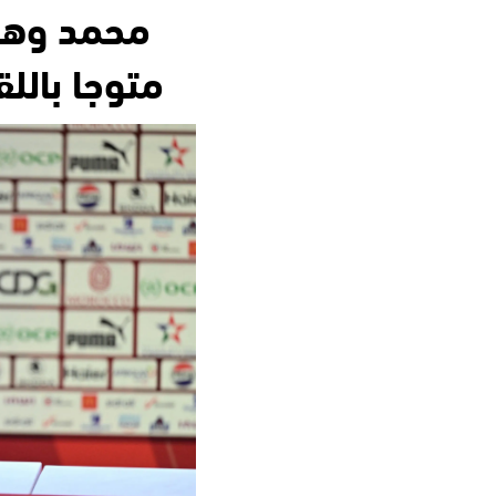
محمد وهبي
متوجا بال