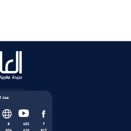
عدد ال
8
452
7
076
610
817