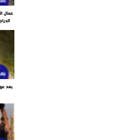
عمال ال
الدراج
بعد عو