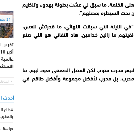
 معنى الكلمة. ما سبق لي عشت بطولة بهدوء وتنظيم
ن تحت السيطرة بفضلهم”.
24 ساعة
“في الليلة التي سبقت النهائي، ما قدرتش ننعس،
لقيتهم ما زالين خدامين. هاد التفاني هو اللي صنع
تقرير..
أ
عالمية 
الاستثم
ا اليوم مدرب متوج، لكن الفضل الحقيقي يعود لهم. ما
رب، بل مدرب لأفضل مجموعة وأفضل طاقم في
السابق
أحدث ا
بالمغرب خل
دراسة.. 