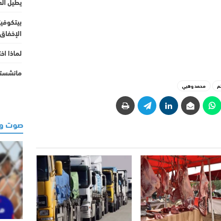
يطيل الع
بيتكوفيت
الإخفاق ف
لماذا اختفى زر (e Button
مانشستر
م
محمد وهبي
صوت وص