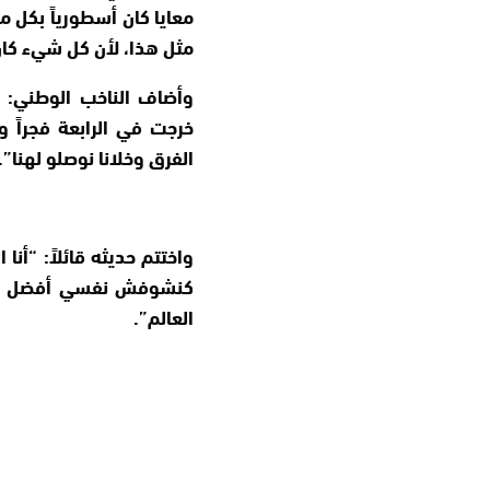
معايا كان أسطورياً بكل
مثل هذا، لأن كل شيء كا
وأضاف الناخب الوطني: 
خرجت في الرابعة فجراً و
الفرق وخلانا نوصلو لهنا”.
واختتم حديثه قائلاً: “أن
كنشوفش نفسي أفضل مد
العالم”.