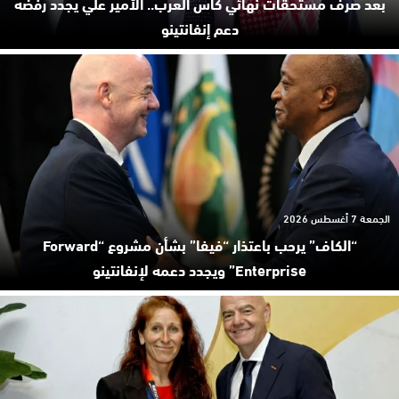
بعد صرف مستحقات نهائي كأس العرب.. الأمير علي يجدد رفضه
دعم إنفانتينو
الجمعة 7 أغسطس 2026
“الكاف” يرحب باعتذار “فيفا” بشأن مشروع “Forward
Enterprise” ويجدد دعمه لإنفانتينو