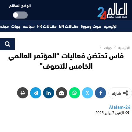
الوضع المظلم
الرئيسية
صوت وصورة
مقــالات EN
مقــالات FR
سياسة
جهات
مجتم
الرئيسية
جهات
فاس تحتضن فعاليات “المؤتمر العالمي
الخامس للتصوف”
شارك
Alalam-24
الإثنين 7 يوليو 2025