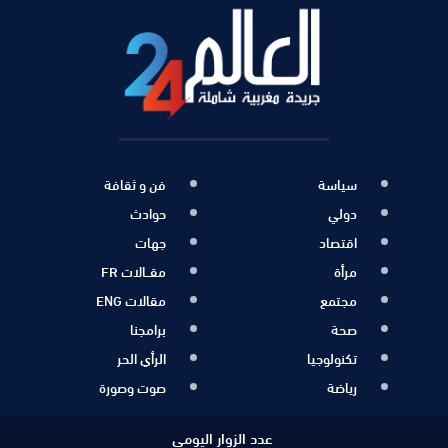
سياسة
فن و ثقافة
دولي
حوادث
اقتصاد
جهات
مرأة
مقــالات FR
مجتمع
مقالات ENG
صحة
برامجنا
تكنولوجيا
الرأي الحر
رياضة
صوت وصورة
عدد الزوار اليومي