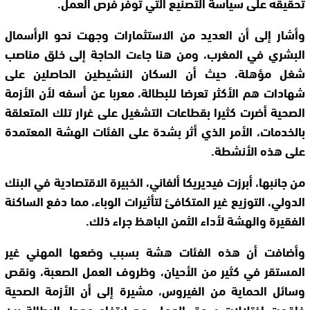
تحقيقه على سياسة التصنيع التي توفر فرص العمل.
وأشار إلى أن العديد من الاستثمارات وجهت نحو الرأسمال
البشري في المغرب، ومن هنا جاءت الحاجة إلى خلق مناصب
شغل مؤهلة، حيث أن السكان النشيطين الحاصلين على
شهادات هم الأكثر تعرضا للبطالة، معربا عن أسفه لأن الأزمة
الصحية أضرت كثيرا بقطاعات التشغيل على غرار تلك المتعلقة
بالخدمات، الأمر الذي أثر بشدة على الفئات الهشة المعتمدة
على هذه الأنشطة.
من جانبها، أبرزت فيديريكا ألفاني، الخبيرة الاقتصادية في البنك
الدولي، التوزيع غير المتكافئ لتأثيرات الوباء، مما دفع الساكنة
الفقيرة والهشة لأداء الثمن الباهظ جراء ذلك.
وأضافت أن هذه الفئات هشة بسبب وضعها المهني غير
المستقر في كثير من الأحيان، وظروف العمل الصعبة، ونقص
وسائل الحماية من الفيروس، مشيرة إلى أن الأزمة الصحية
فاقمت اختلالات سوق العمل، مع ارتفاع معدل البطالة بين