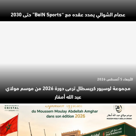
عصام الشوالي يمدد عقده مع “beIN Sports” حتى 2030
الأربعاء 5 أغسطس 2026
مجموعة لوسيور كريسطال ترعى دورة 2026 من موسم مولاي
عبد الله أمغار