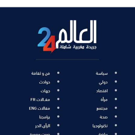
سياسة
فن و ثقافة
دولي
حوادث
اقتصاد
جهات
مرأة
مقــالات FR
مجتمع
مقالات ENG
صحة
برامجنا
تكنولوجيا
الرأي الحر
رياضة
صوت وصورة