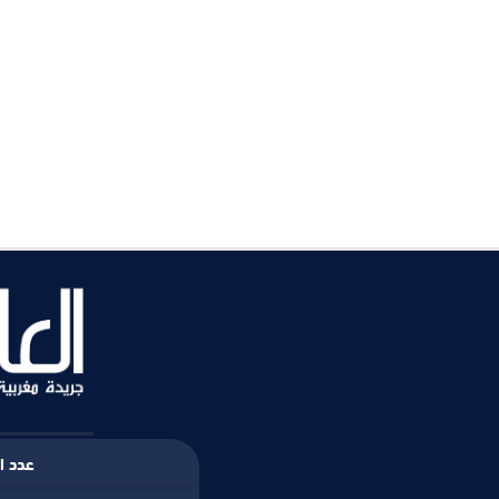
عدد ال