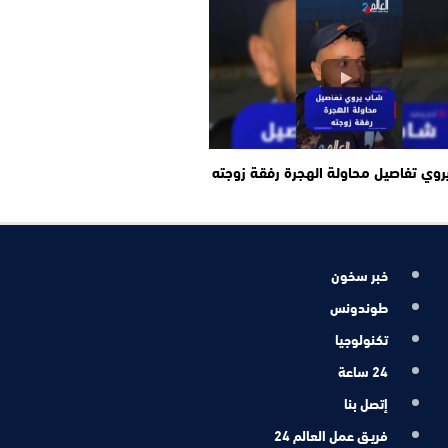
وي تفاصيل محاولة الهجرة رفقة زوجته
خبر سخون
طوندونس
تكنولوجيا
24 ساعة
إتصل بنا
فريـق عمل العالم 24