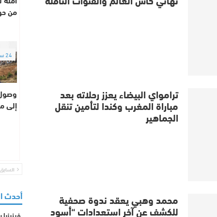
من حوا
24 ساعة
ترامواي البيضاء يعزز رحلاته بعد
وصول ض
مباراة المغرب وكندا لتأمين تنقل
إلى م
الجماهير
السابق
أحدث ا
محمد وهبي يعقد ندوة صحفية
للكشف عن آخر استعدادات “أسود
فينيزيا 