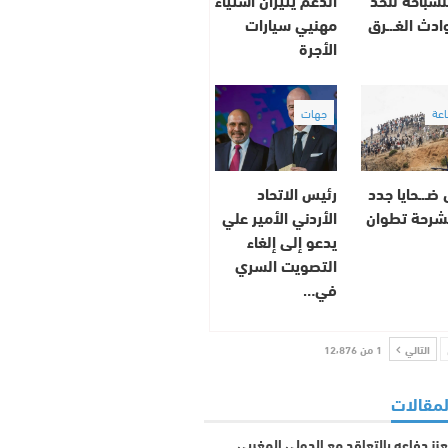
دث الغـ.ـرق
مهنيي سيارات
الأجرة
جهات
ـ.ـحايا جدد
رئيس الاتحاد
شرحة تطوان
الأردني الأمير علي
يدعو إلى إلغاء
التصويت السري
في…
التالي
1 من 12٬876
لمقالات
يعزز دفاعه بالتعاقد مع الدولي المغربي