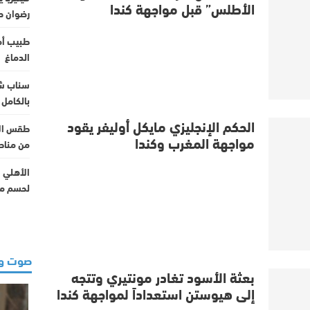
الأطلس” قبل مواجهة كندا
رضوان ح
طبيب أم
الدماغ
سناب شا
بالكامل 
الحكم الإنجليزي مايكل أوليفر يقود
طقس الأح
مواجهة المغرب وكندا
من مناط
لحسم مو
صوت و
بعثة الأسود تغادر مونتيري وتتجه
إلى هيوستن استعداداً لمواجهة كندا