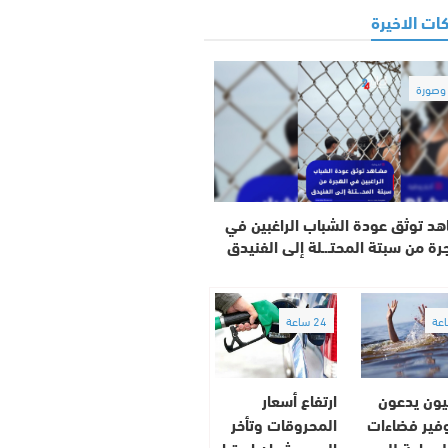
ات الاخيرة
صورة
د توثق عودة الشباب الراغبين في
رة من سبتة المحتـ.ـلة إلى الفنيدق
24 ساعة
ون يدعون
ارتفاع أسعار
وفير فضاءات
المحروقات وتأخر
لسباحة للحد
الدعم يثيران استياء