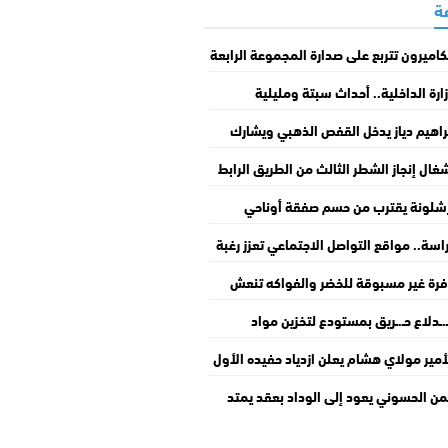
كاميرون تتربع على صدارة المجموعة الرابعة
وزها على غانا
ارة الداخلية.. أحداث سبتة ومليلية
محـ.ـتلتين نتجت عن معلومات مضللة
راهيم دياز يدخل القفص الذهبي ويشارك
أويلات خاطئة
ظات من حفل زفافه
غال إنجاز الشطر الثالث من الطريق الرابط
ن مطار أكادير والميناء تتجاوز 30%
شلونة يقترب من حسم صفقة أوناحي
 10 ملايين يورو
اسة.. مواقع التواصل الاجتماعي تعزز رغبة
هجرة غير النظامية لدى الشباب
رة غير مسبوقة للخضر والفواكه تنعش
واق الجملة بالمغرب
ـ.ـدلاع حـ.ـريق بمستودع لتخزين مواد
ميائية قابلة للاشتـ.ـعال يستنفر سلطات
أمير مولاي هشام يعلن ازدياد حفيده الأول
دار البيضاء
عبر عن سعادته بالمناسبة
من الحسوني يعود إلى الوداد بعقد يمتد
وسم قابل للتمديد