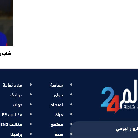
شاب ير
سياسة
فن و ثقافة
دولي
حوادث
اقتصاد
جهات
مرأة
مقــالات FR
مجتمع
مقالات ENG
زوار اليومي
صحة
برامجنا