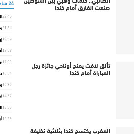
24 ساعة
صنعت الفارق أمام كندا
ال
22:45
بف
وز
21:54
ال
إب
وت
19:52
لح
أش
18:53
بي
بر
تألق لافت يمنح أوناحي جائزة رجل
17:00
مقابل
المباراة أمام كندا
در
16:34
ال
وف
15:30
أس
ان
14:57
كي
ال
ال
13:33
وي
أي
12:23
لم
المغرب يكتسح كندا بثلاثية نظيفة