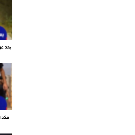
بعد عو
هكذا 