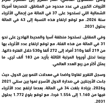
الثروات الكبرى في عدد محدود من المناطق، تتصدرها أمريكا
الشمالية التي تستحوذ على 37 في المائة من إجمالي الأثرياء
سنة 2026، مع توقع ارتفاع هذه النسبة إلى 43 في المائة
بحلول 2031.
وفي المقابل، تستحوذ منطقة آسيا والمحيط الهادئ على نحو
31 في المائة من هذه الفئة، مع توقع ارتفاع عدد الأثرياء بها
من 219 ألفا و310 أفراد إلى 272 ألفا و530 خلال الفترة ذاتها،
بينما تحتل أوروبا المرتبة الثالثة بأزيد من 183 ألف ثري، ما
يمثل أكثر من ربع العدد العالمي.
وسجل التقرير تفاوتا واضحا في معدلات النمو بين الدول، حيث
جاءت الأرجنتين في صدارة الدول الأسرع نموا بين سنتي 2021
و2026، بزيادة بلغت 34 في المائة، بعدما ارتفع عدد الأثرياء
فيها من 1.160 إلى 1.554 فردا، مع توقع بلوغ 1.772 بحلول
2031.