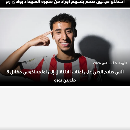
انـ.ـدلاع حرـ..ـيق ضخم يلتـ.ـهم أجزاء من مقبرة الشهداء بوادي زم
الأربعاء 5 أغسطس 2026
أنس صلاح الدين على أعتاب الانتقال إلى أولمبياكوس مقابل 8
ملايين يورو