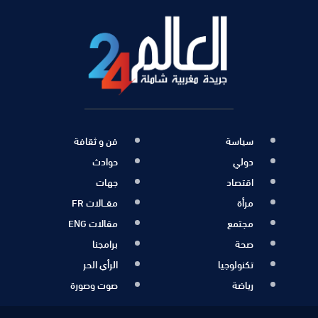
سياسة
فن و ثقافة
دولي
حوادث
اقتصاد
جهات
مرأة
مقــالات FR
مجتمع
مقالات ENG
صحة
برامجنا
تكنولوجيا
الرأي الحر
رياضة
صوت وصورة