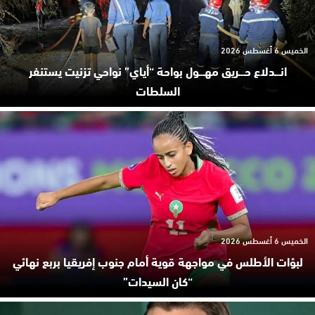
الخميس 6 أغسطس 2026
انـ.ـدلاع حـ.ـريق مهـ.ـول بواحة “أياي” نواحي تزنيت يستنفر
السلطات
الخميس 6 أغسطس 2026
لبؤات الأطلس في مواجهة قوية أمام جنوب إفريقيا بربع نهائي
“كان السيدات”