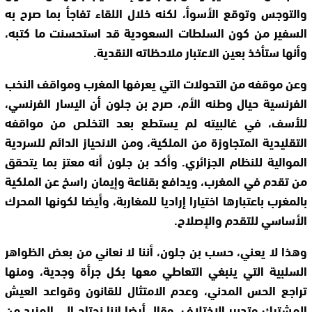
والتوجس وتوقع الأسوأ، لكنه خلال اللقاء تفاجأ بما صرح به
السفير من كون السلطات السعودية قد استحسنت ما كتبه،
وأنها ستأخذ بعين الاعتبار ملاحظاته النقدية.
وعن موقفه من التحولات التي يعرفها المغرب ومواقف النخب
الفرنسية حيال وطنه الأم، صرح بن جلون أن اليسار الفرنسي،
للأسف، في غالبيته لم يستطع بعد التخلص من مواقفه
التقليدية المتجاوزة من الملكية، ومن الانحياز الدائم للسردية
الموالية للنظام الجزائري. وأكد بن جلون أنه معتز بما يتحقق
من تقدم في المغرب، ويدافع بقناعة وإيمان راسخ عن الملكية
بالمغرب باعتبارها اختيارا إراديا للمغاربة، وأيضا لكونها المحرك
الأساسي للتقدم والإصلاح.
وهذا لا يعني، حسب بن جلون، أننا لا نعاني من بعض الظواهر
السلبية التي ينبغي التعاطي معها بكل جرأة وجدية، ومنها
تراجع الحس المدني، وعدم الامتثال للقانون وقواعد العيش
المشترك وتدبير الاختلاف. وقال أيضا إننا نحتاج إلى المزيد من