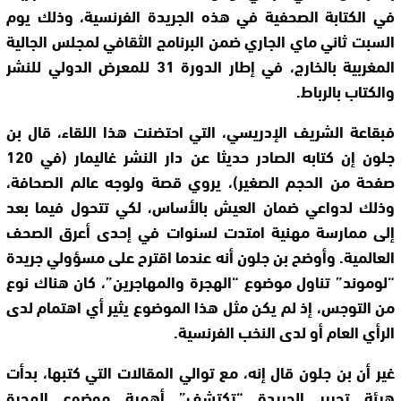
في الكتابة الصحفية في هذه الجريدة الفرنسية، وذلك يوم
السبت ثاني ماي الجاري ضمن البرنامج الثقافي لمجلس الجالية
المغربية بالخارج، في إطار الدورة 31 للمعرض الدولي للنشر
والكتاب بالرباط.
فبقاعة الشريف الإدريسي، التي احتضنت هذا اللقاء، قال بن
جلون إن كتابه الصادر حديثا عن دار النشر غاليمار (في 120
صفحة من الحجم الصغير)، يروي قصة ولوجه عالم الصحافة،
وذلك لدواعي ضمان العيش بالأساس، لكي تتحول فيما بعد
إلى ممارسة مهنية امتدت لسنوات في إحدى أعرق الصحف
العالمية. وأوضح بن جلون أنه عندما اقترح على مسؤولي جريدة
“لوموند” تناول موضوع “الهجرة والمهاجرين”، كان هناك نوع
من التوجس، إذ لم يكن مثل هذا الموضوع يثير أي اهتمام لدى
الرأي العام أو لدى النخب الفرنسية.
غير أن بن جلون قال إنه، مع توالي المقالات التي كتبها، بدأت
هيئة تحرير الجريدة “تكتشف” أهمية موضوع الهجرة