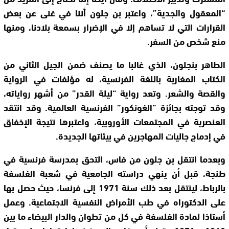
“المعقول والجدية”، واعتبر بن جلون أننا في غنى عن بعض
القرارات التي لا تساهم إلا في الإضرار بسمعة بلادنا، ومنها
منع شخص من السفر.
الطاهر بنجلون، الذي غالبا ما يصنف ضمن الجيل الثاني من
الكتاب المغاربة باللغة الفرنسية، له مؤلفات في الرواية
والقصة والشعر. وتعد رواية “ليلة القدر” من أشهر رواياته،
وقد توجته بجائزة “الغونكور” الفرنسية العالمية. وقد انتقد
العنصرية في المجتمعات الأوروبية، واعتبرها نتيجة الإخفاق
في إدماج جاليات المهاجرين في بيئاتها الجديدة.
وبعدما انتقل بن جلون من فاس، التحق بمدرسة فرنسية في
طنجة، قبل أن ينهي دراسته الجامعية في شعبة الفلسفة
بالرباط، لينتقل بعد ذلك سنة 1971 إلى فرنسا، حيث حصل بها
على الدكتوراه في طب الأمراض النفسية الاجتماعية. وعمل
أستاذا لمادة الفلسفة في كل من تطوان والدار البيضاء ما بين