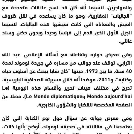
والمهاجرين، لاسيما أنه كان قد نسج علاقات متعددة مع
“الجاليات” المغاربية، وهو ما كان يساعده في نقل ظروف
العيش والمعاناة التي كانت تعيشها هذه الجاليات، لاسيما
الجيل الأول الذي قدم إلى فرنسا وحيدا وبدون حضن وسند
عائلي.
وفي معرض حواره وتفاعله مع أسئلة الإعلامي عبد الله
الترابي، توقف عند جوانب من مساره في جريدة لوموند لمدة
40 سنة، ما بين 1973، حينها “كان شابا يبحث عن أسلوب حياة
وكتابة”، و2011، موضحا أنه خلال مسيرته الصحافية الباريسية،
تدرج في مختلف هيئات تحرير وأقسام هذه اليومية (Le
Monde aujourd’hui وLe Monde diplomatique)، فضلا عن
الصفحة المخصصة للقضايا والشؤون الخارجية.
وفي معرض جوابه عن سؤال حول نوع الكتابة التي كان
يعتمدها في مقالاته في صحيفة لوموند، أوضح بأنها كانت،