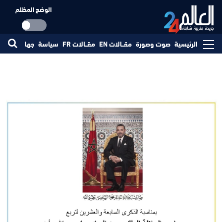
الوضع المظلم
الرئيسية
صوت وصورة
مقــالات EN
مقــالات FR
سياسة
جهات
مجتم