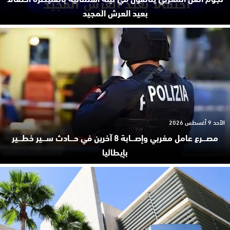
بعيد العرش المجيد
الأحد 9 أغسطس 2026
مصـ.ـرع عامل مغربي وإصـ.ـابة 8 آخرين في حـ.ـادث سـ.ـير خطـ.ـير
بإيطاليا