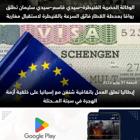
الوكالة الحضرية القنيطرة–سيدي قاسم–سيدي سليمان تطلق
رواقا بمحطة القطار فائق السرعة بالقنيطرة لاستقبال مغاربة
الجمعة 31 يوليو 2026
إيطاليا تعلق العمل باتفاقية شنغن مع إسبانيا على خلفية أزمة
الهجرة في سبتة المـ.ـحتلة