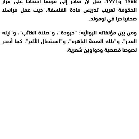
1968 و1971، قبل أن يغادر إلى فرنسا احتجاجا على قرار
الحكومة تعريب تدريس مادة الفلسفة، حيث عمل مراسلا
صحفيا حرا في لوموند.
ومن بين مؤلفاته الروائية: “حرودة”، و”صلاة الغائب”، و”ليلة
القدر”، و”تلك العتمة الباهرة”، و”استئصال الألم”. كما أصدر
نصوصا قصصية ودواوين شعرية.