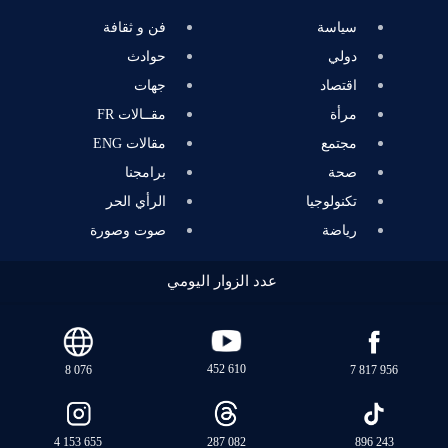
سياسة
فن و ثقافة
دولي
حوادث
اقتصاد
جهات
مرأة
مقــالات FR
مجتمع
مقالات ENG
صحة
برامجنا
تكنولوجيا
الرأي الحر
رياضة
صوت وصورة
عدد الزوار اليومي
452 610
8 076
7 817 956
4 153 655
287 082
896 243