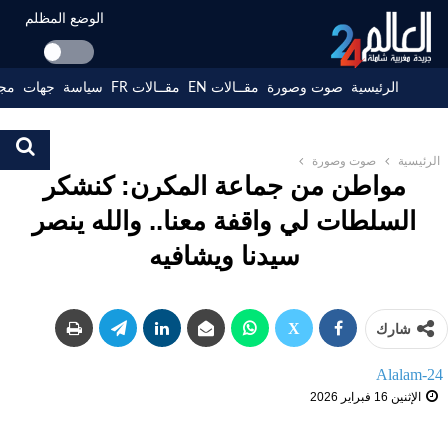
الوضع المظلم
الرئيسية
صوت وصورة
مقــالات EN
مقــالات FR
سياسة
جهات
مجت
الرئيسية
صوت وصورة
مواطن من جماعة المكرن: كنشكر
السلطات لي واقفة معنا.. والله ينصر
سيدنا ويشافيه
شارك
Alalam-24
الإثنين 16 فبراير 2026