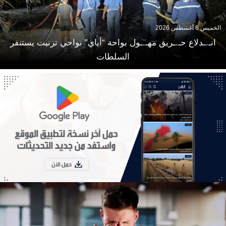
الخميس 6 أغسطس 2026
انـ.ـدلاع حـ.ـريق مهـ.ـول بواحة “أياي” نواحي تزنيت يستنفر
السلطات