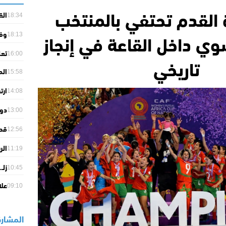
 القدم تحتفي بالمنتخب
الق
18:34
بأم
وي داخل القاعة في إنجاز
وفـ
وال
18:13
الا
تعل
بال
16:00
تاريخي
الم
15:58
وال
ارت
14:08
المحـ
دون
13:00
بمغ
12:56
ملي
الر
11:19
الإ
زلـ.ـزال ب
10:45
علا
09:10
المشارك