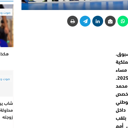
صوت وص
بوق،
هكذا 
لكية
مساء
أمس الخميس 1 ماي 2025،
صوت وص
محمد
 خصص
وطني
شاب ير
داخل
محاولة 
زوجته
بلقب
 أمم