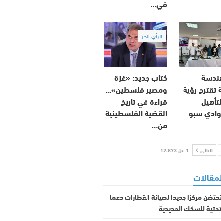
في…
الرأي الحر
هندسة
كتاب جديد: «غزة
 تقترح رؤية
ومصير فلسطين»…
تأهيل
قراءة في تاريخ
ادي سبو
القضية الفلسطينية
من…
التالي
1 من 12٬873
لمقالات
تحتضن مركزا جديدا لصيانة القطارات دعما
لتحتية للسكك الحديدية