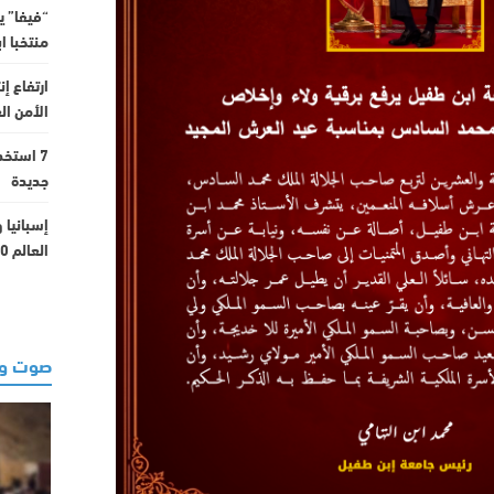
منتخبا ابت
الأمن ال
7 استخد
جديدة
إسبانيا 
العالم 2030 بسبب مشروع “فيفا” الجديد
صوت وص