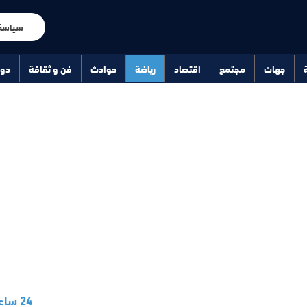
سياسة
جهات
مجتمع
اقتصاد
رياضة
حوادث
فن و ثقافة
دو
24 ساعة