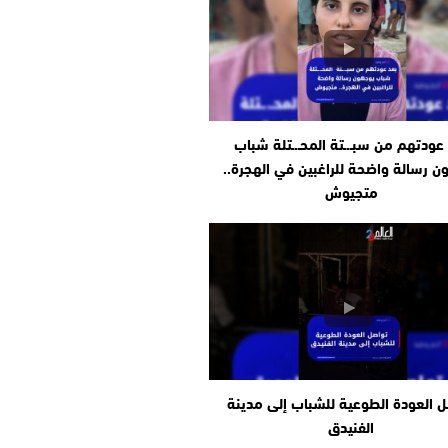
عودتهم من سبـ.ـتة المحـ.ـتلة شباب
ن رسالة واضحة للراغبين في الهجرة..
متجيوش
 العودة الطوعية للشباب إلى مدينة
الفنيدق