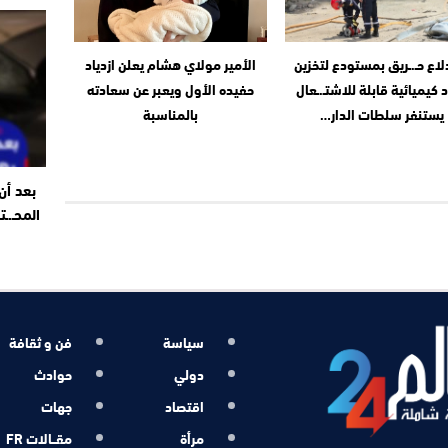
ـدلاع حـ.ـريق بمستودع لتخزين
الأمير مولاي هشام يعلن ازدياد
 كيميائية قابلة للاشتـ.ـعال
حفيده الأول ويعبر عن سعادته
يستنفر سلطات الدار…
بالمناسبة
بعد أن
المحـ.ـ
سياسة
فن و ثقافة
دولي
حوادث
اقتصاد
جهات
مرأة
مقــالات FR