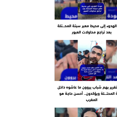
لهدوء إلى محيط معبر سبتة المحـ.ـتلة
بعد تراجع محاولات العبور
تغرير بهم شباب يروون ما عاشوه داخل
المحتـ.ـلة ويؤكدون.. أحسن حاجة هو
المغرب