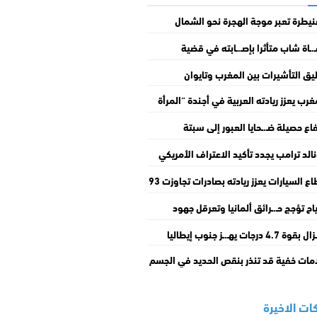
نيطرة تعبر موجة الهجرة نحو الشمال
ان.. جاهزية أمنية جنّبت المدينة الفوضـ.ـى
.ـاة شاب متأثرا بإصـ.ـابته في قضية
خـ.ـسائر
عـ.ـتداء العنيـ.ـف قرب سوق الحفرة
يق التأشيرات بين المغرب وتايوان
قنيطرة
غرب يعزز ريادته العربية في أجندة “المرأة
سلام والأمن”
فاع حصيلة ضـ.ـحايا العبور إلى سبتة
.ـتلة إلى 67 شخصا
الد ترامب يجدد تأكيد الاعتراف الأمريكي
ربية الصحراء
قطاع السيارات يعزز ريادته بصادرات تجاوزت 93
ار درهم
ياح تؤجج حـ.ـرائق ألمانيا وتعرقل جهود
طفاء
قوة 4.7 درجات يهـ.ـز جنوب إيطاليا
مات خفية قد تنذر بنقص الحديد في الجسم
ات الاخيرة