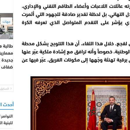
ته عائلات اللاعبات وأعضاء الطاقم التقني والإداري،
ل التهاني، بل لحظة تقدير صادقة للجهود التي أثمرت
الذي يؤشر على التقدم المتواصل الذي تعرفه الكرة
جهات
لقجع، خلال هذا اللقاء، أن هذا التتويج يشكل محطة
طالبة 
وطنية، خصوصاً وأنه ترافق مع إشادة ملكية عبّر عنها
معمارية
قية تهنئة وجّهها إلى مكونات الفريق، عبّر فيها عن
جديدة ل
ضفاف و
السابق
أحدث ا
النواصر 
للبنية ا