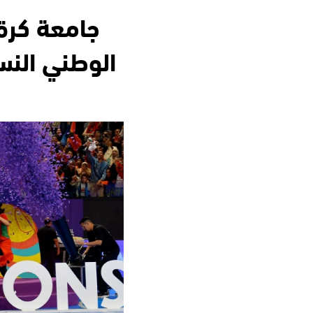
جامعة كرة
الوطني النس