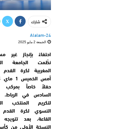
شارك
Alalam-24
الجمعة 2 مايو 2025
احتفاءً بإنجاز غير مس
نظّمت الجامعة الم
المغربية لكرة القدم 
حفلاً خاصاً بمركب 
السادس في الرباط،
لتكريم المنتخب ال
النسوي لكرة القدم 
القاعة، بعد تتويجه 
النسخة الأولى من كأس