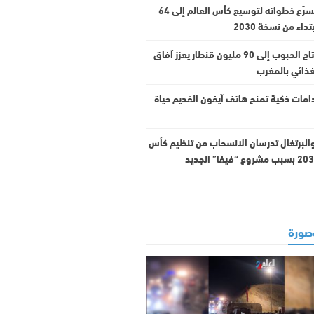
“فيفا” يسرّع خطواته لتوسيع كأس العالم إلى 64
داء من نسخة 2030
ارتفاع إنتاج الحبوب إلى 90 مليون قنطار يعزز آفاق
غذائي بالمغرب
امات ذكية تمنح هاتف آيفون القديم حياة
والبرتغال تدرسان الانسحاب من تنظيم كأس
ورة