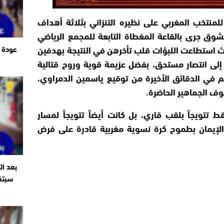
 للمنتخب المغربي على نظيره التنزاني بثلاثة أهداف
شوق جرى بالقاعة المغطاة التابعة للمجمع الرياضي
حيث استطاعت اللبؤات قلب تأخرهن في النتيجة بهدفين
عودة ا
لى انتصار مستحق، بفضل عزيمة قوية وروح قتالية
 في الدقائق الأخيرة من توقيع ياسمين الدمراوي،
 الجماهير الحاضرة.
 تتويجاً بلقب قاري، بل كانت أيضاً تتويجاً لمسار
الإيمان بطموح كرة نسوية مغربية قادرة على فرض
بعد ال
سبتة 