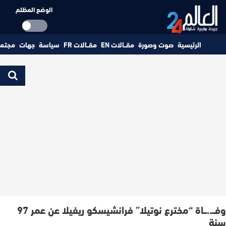
الوضع المظلم
الرئيسية
صوت وصورة
مقــالات EN
مقــالات FR
سياسة
جهات
مجتم
وفــ..ــاة “مخترع نوتيلا” فرانشيسكو ريفيلا عن عمر 97
سنة