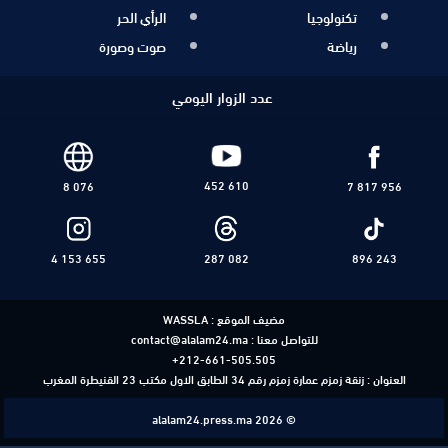
تكنولوجيا
الرأي الحر
رياضة
صوت وصورة
عدد الزوار اليومي
452 610
8 076
7 817 956
4 153 655
287 082
896 243
مضيف الموقع :
WASSLA
للتواصل معنا :
contact@alalam24.ma
+212-661-505.505
العنوان : زنقة زمزم عمارة زمزم رقم 34 الطابق الاول مكتب 23 القنيطرة المغرب
alalam24.press.ma 2026 ©