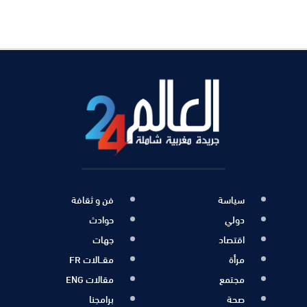
سياسة
فن و ثقافة
دولي
حوادث
اقتصاد
جهات
مرأة
مقــالات FR
مجتمع
مقالات ENG
صحة
برامجنا