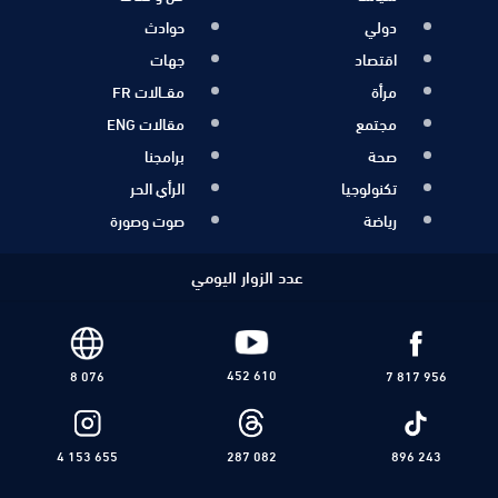
دولي
حوادث
اقتصاد
جهات
مرأة
مقــالات FR
مجتمع
مقالات ENG
صحة
برامجنا
تكنولوجيا
الرأي الحر
رياضة
صوت وصورة
عدد الزوار اليومي
452 610
8 076
7 817 956
4 153 655
287 082
896 243