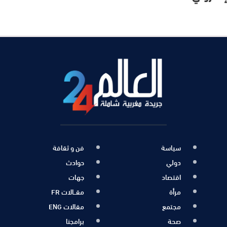
سياسة
فن و ثقافة
دولي
حوادث
اقتصاد
جهات
مرأة
مقــالات FR
مجتمع
مقالات ENG
صحة
برامجنا