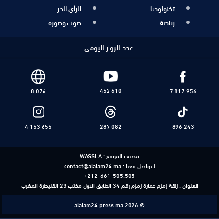
تكنولوجيا
الرأي الحر
رياضة
صوت وصورة
عدد الزوار اليومي
452 610
8 076
7 817 956
4 153 655
287 082
896 243
مضيف الموقع :
WASSLA
للتواصل معنا :
contact@alalam24.ma
+212-661-505.505
العنوان : زنقة زمزم عمارة زمزم رقم 34 الطابق الاول مكتب 23 القنيطرة المغرب
alalam24.press.ma 2026 ©