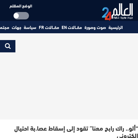
الوضع المظلم
الرئيسية
صوت وصورة
مقــالات EN
مقــالات FR
سياسة
جهات
مجتم
“ألو.. راك رابح معنا” تقود إلى إسقاط عصا.بة احتيال
إلكتروني