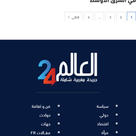
1
2
3
…
6
التالي
سياسة
فن و ثقافة
دولي
حوادث
اقتصاد
جهات
مرأة
مقــالات FR