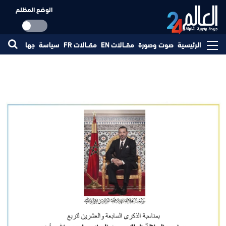
الوضع المظلم
الرئيسية
صوت وصورة
مقــالات EN
مقــالات FR
سياسة
جهات
مجتم