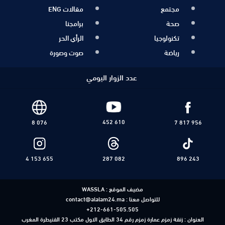
مجتمع
مقالات ENG
صحة
برامجنا
تكنولوجيا
الرأي الحر
رياضة
صوت وصورة
عدد الزوار اليومي
452 610
8 076
7 817 956
4 153 655
287 082
896 243
مضيف الموقع :
WASSLA
للتواصل معنا :
contact@alalam24.ma
+212-661-505.505
العنوان : زنقة زمزم عمارة زمزم رقم 34 الطابق الاول مكتب 23 القنيطرة المغرب