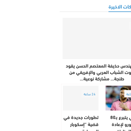
ات الاخيرة
ندس حذيفة المعتصم الحسن يقود
ت الشباب العربي والإفريقي من
طنجة… مشاركة نوعية…
24 ساعة
ميسي يتبرع بـ80
تطورات جديدة في
رو لإعادة
قضية “إسكوبار
المناطق
الصحراء”