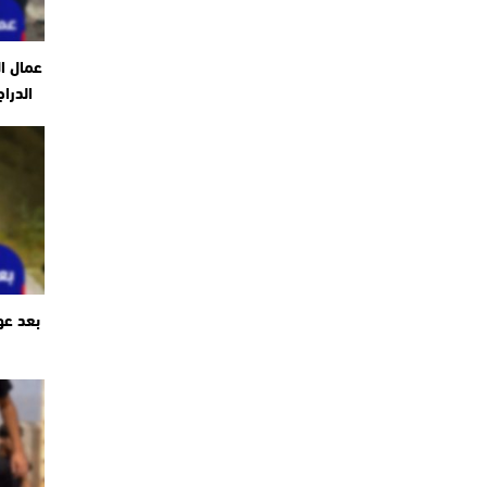
عمال ا
الدرا
بعد عو