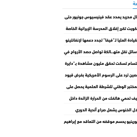
ال مدريد يمدد عقد فينيسيوس جونيور حتى
203
كويت تقرر إغلاق المدرسة الإيرانية الخاصة
لغاء ترخيصها
قيادة العليا لـ”فيفا” تجدد دعمها لإنفانتينو
قر بأخطاء مشروع “فيفا فوروارد إنتربرايز”
ائل نقل متهـ.ـالكة تواصل حصد الأرواح في
جزائر
تسام تسكت تحقق مليون مشاهدة بـ”دايرة
سمطة” في أقل من أسبوع
صين ترد على الرسوم الأمريكية بفرض قيود
ة وإدراج 6 شركات في قائمتها السوداء
مختبر الوطني للشرطة العلمية يحصل على
اعتماد الدولي في جميع تخصصات الخبرة
ف تحمي هاتفك من الحرارة الزائدة داخل
جنائية
سيارة؟
ال الخنوس يشعل صراع أندية الدوري
إنجليزي
رينيو يحسم موقفه من التعاقد مع إبراهيم
از