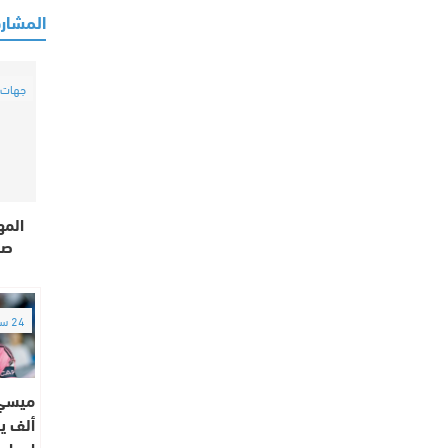
المشارك
جهات
المه
صو
24 ساعة
ألف يو
إعمار 