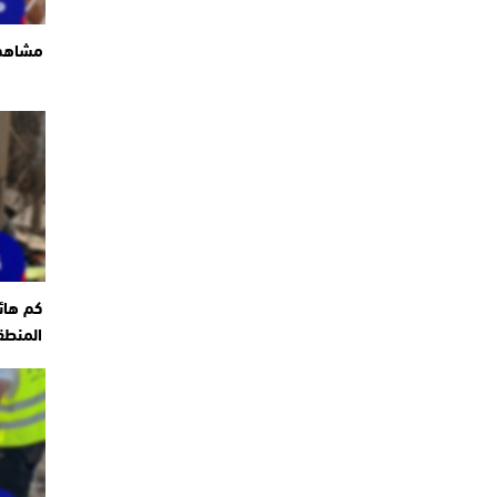
مشاهد 
كم هائ
المنطق