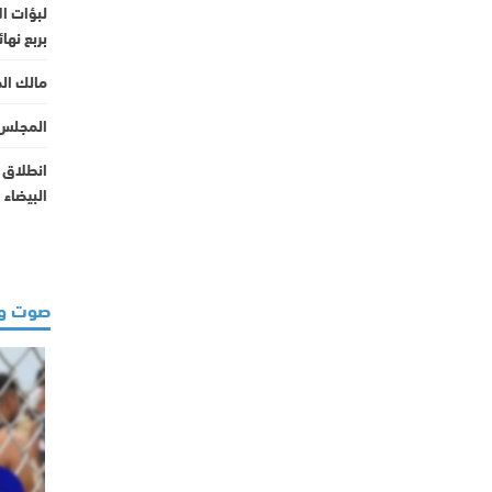
لبؤات ا
بربع نها
مالك ال
المجلس 
انطلاق م
البيضاء
صوت و