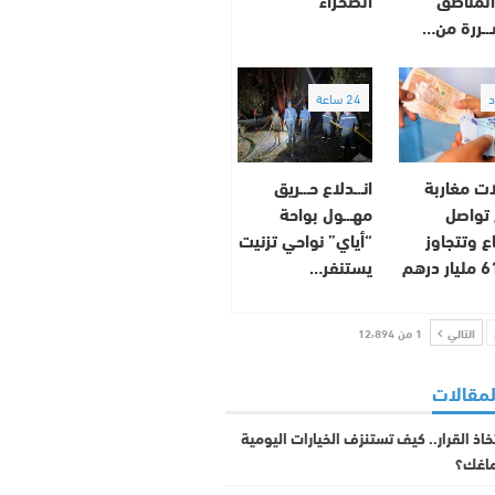
.ـررة من…
د
24 ساعة
ات مغاربة
انـ.ـدلاع حـ.ـريق
 تواصل
مهـ.ـول بواحة
اع وتتجاوز
“أياي” نواحي تزنيت
يستنفر…
التالي
1 من 12٬894
لمقالات
خاذ القرار.. كيف تستنزف الخيارات اليومية
ماغك؟