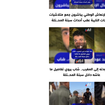
لإنعاش الوطني يباشرون جمع متلاشيات
جات النارية عقب أحداث سبتة المحـ.ـتلة
دته إلى المغرب.. شاب يروي تفاصيل ما
عاشه داخل سبتة المحـ.ـتلة