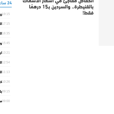
24 ساعة
بالقنيطرة.. والسردين بـ15 درهمًا
فقط!
ري
19:15
2
ال
17:15
وإ
ال
16:35
وت
وس
15:45
ال
اب
13:21
ال
ال
12:54
تجاري
ال
11:13
ال
كي
ال
10:26
ال
بل
09:15
ال
مو
09:00
دي