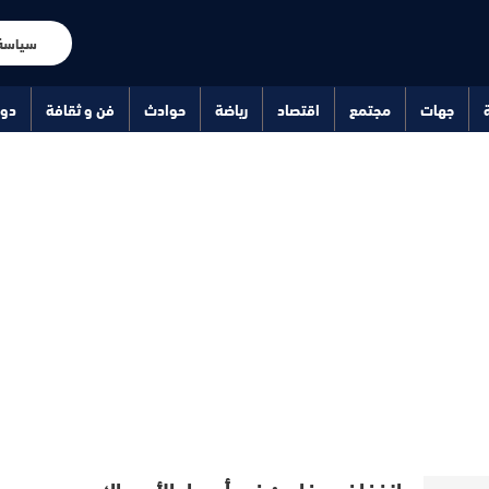
سياسة
جهات
مجتمع
اقتصاد
رياضة
حوادث
فن و ثقافة
دو
انخفاض مفاجئ في أسعار الأسماك