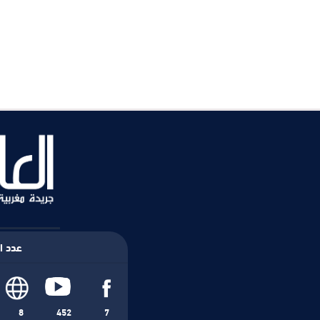
عدد ال
8
452
7