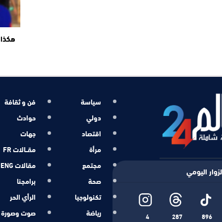
هكذا 
سياسة
فن و ثقافة
دولي
حوادث
اقتصاد
جهات
مرأة
مقــالات FR
مجتمع
مقالات ENG
زوار اليومي
صحة
برامجنا
تكنولوجيا
الرأي الحر
رياضة
صوت وصورة
4
287
896