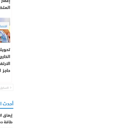
المتضـ
اقتصا
تحويل
الخارج
الارتف
حاجز 61 مليار درهم
السابق
أحدث ا
إرهاق ات
طاقة د