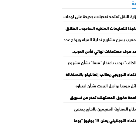
ارة النقل تعتمد تعديلات جديدة على لوحات
قيم المركبات بالمغرب
فيذا للتعليمات الملكية السامية.. انطلاق
قافلة الوطنية “التعمير والإسكان في
مغرب يسرّع مشاريع تحلية المياه ويرفع عدد
مة مغاربة العالم”
حطات إلى 36 بحلول 2030
د صرف مستحقات نهائي كأس العرب..
أمير علي يجدد رفضه دعم إنفانتينو
لكاف” يرحب باعتذار “فيفا” بشأن مشروع
“Forward Enterprise” ويجدد دعمه
اتحاد النرويجي يطالب إنفانتينو بالاستقالة
نفانتينو
 رئاسة “فيفا”
ئل موحيا يواصل التريث بشأن اختياره
دولي
معة حقوق المستهلك تحذر من تسويق
بز سنيدة” وتطالب بتشديد المراقبة
اع المغاربة المقيمين بالخارج يحتفي
ليوم الوطني للجالية
الاتحاد الأرجنتيني يعلن 15 يوليوز “يوما
نيا للمنتخب” تخليدا للانتصار التاريخي على
جلترا