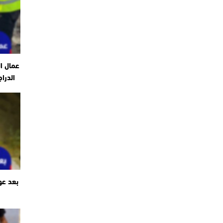
عمال ا
الدرا
بعد عو