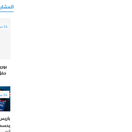
المشارك
24 ساعة
بوري
حفل
24 ساعة
باريس
يحسم
أكليو