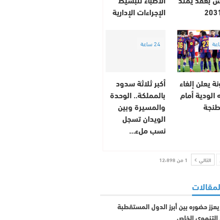
الإجراءات الإدارية
24 ساعة
ة يعلن إلغاء
أكبر ثلاثة سدود
ه الودية أمام
بالمملكة.. الوحدة
طنجة
والمسيرة وبين
الويدان تسجل
نسب ملء…
التالي
1 من 12٬898
لمقالات
عزز حضوره بين أبرز الدول المستقطبة
 التنموي الخاص