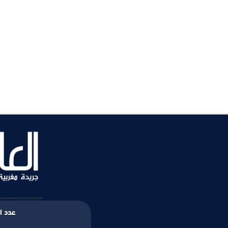
عدد ال