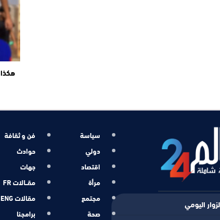
هكذا 
سياسة
فن و ثقافة
دولي
حوادث
اقتصاد
جهات
مرأة
مقــالات FR
مجتمع
مقالات ENG
زوار اليومي
صحة
برامجنا