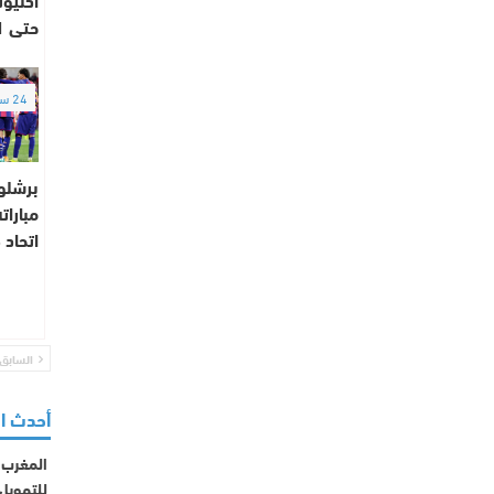
حتى 2031
24 ساعة
برشلون
مبارات
اتحاد 
السابق
أحدث ا
المغرب ي
للتمويل