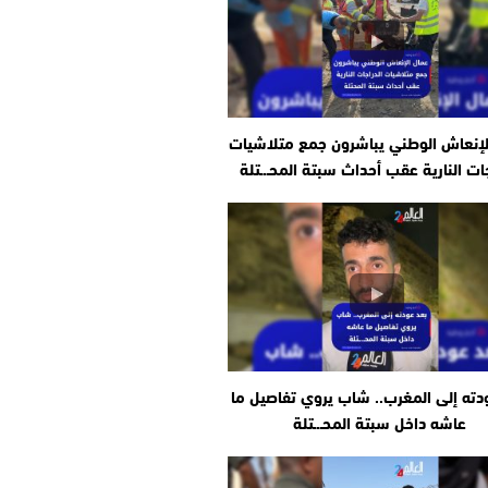
لإنعاش الوطني يباشرون جمع متلاشيات
جات النارية عقب أحداث سبتة المحـ.ـتلة
دته إلى المغرب.. شاب يروي تفاصيل ما
عاشه داخل سبتة المحـ.ـتلة