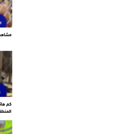
مشاهد 
كم هائ
المنطق