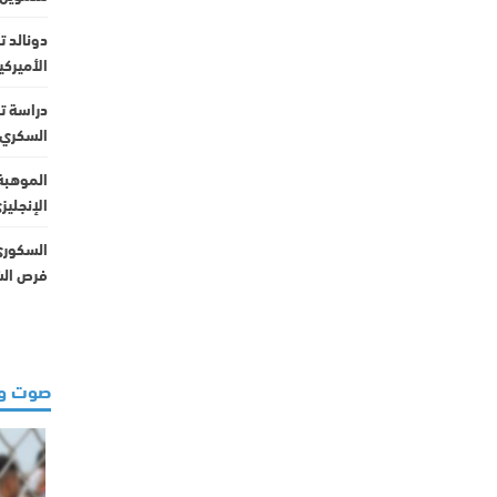
دونالد ت
الأميركي
دراسة ت
السكري
الموهبة 
الإنجليز
فرص الش
صوت و