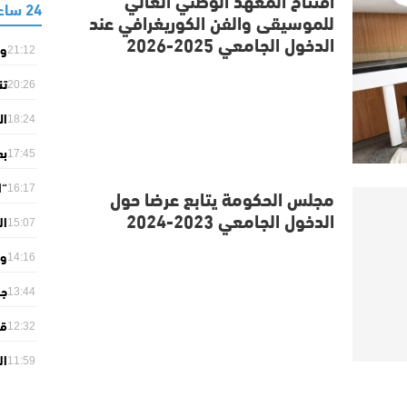
24 ساعة
للموسيقى والفن الكوريغرافي عند
الدخول الجامعي 2025-2026
وز
21:12
تر
تن
20:26
ال
ال
خد
18:24
الم
بع
17:45
ال
“ا
مجلس الحكومة يتابع عرضا حول
16:17
الدخول الجامعي 2023-2024
ال
لإ
15:07
من
وا
14:16
ال
جا
13:44
“خ
قط
12:32
با
11:59
وط
إن