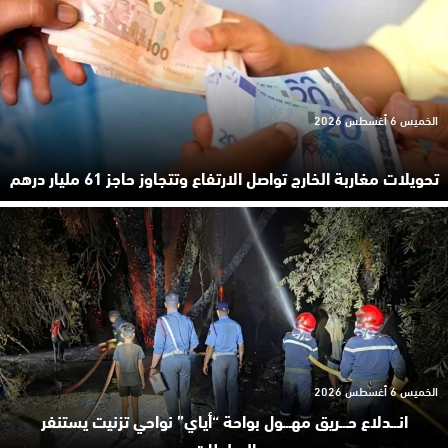
الخميس 6 أغسطس 2026
تحويلات مغاربة الخارج تواصل الارتفاع وتتجاوز حاجز 61 مليار درهم
الخميس 6 أغسطس 2026
انـ.ـدلاع حـ.ـريق مهـ.ـول بواحة “أياي” نواحي تزنيت يستنفر
السلطات