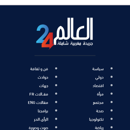
سياسة
فن و ثقافة
دولي
حوادث
اقتصاد
جهات
مرأة
مقــالات FR
مجتمع
مقالات ENG
صحة
برامجنا
تكنولوجيا
الرأي الحر
رياضة
صوت وصورة