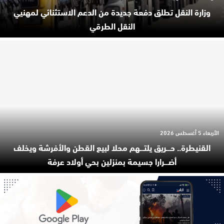
وزارة النقل تطلق دفعة جديدة من الدعم الاستثنائي لمهنيي
النقل الطرقي
الأربعاء 5 أغسطس 2026
القنيطرة.. حـ.ـريق يلتـ.ـهم محلا لبيع القطن والأفرشة ويخلف
أضـ.ـرارا جسيمة بمنزلين بحي أولاد عرفة