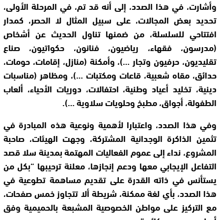
وأشارت، في هذا الصدد، إلى أنه قد تم، في المرحلة الأولى،
تحديد بعض المجالات، على سبيل المثال لا الحصر، كمدار
افتتاحي للسلسلة، من ضمنها تناول الحديث عن أشخاص
(مدرسون، فقهاء، رياضيون، فنانون، حكواتيون، صناع
تقليديون، حرفيون وتجار …)، وأمكنة (منازل، إقامات، حومات،
حدائق، مقاه شعبية، قاعات ومكتبات …)، ومظاهر (مناسبات
دينية، تخليد أعياد وطنية، احتفالات، دوريات الأحياء، ألعاب
الطفولة، أجواق، مطبخ وحلويات سلاوية …).
وفي هذا الصدد، واعتبارا لأهمية ونوعية هذه المبادرة في
تثمين الذاكرة الوجدانية المشتركة، وجهت الهيئات، صاحبة
المشروع، نداء إلى عموم الفعاليات المهتمة بمدينة سلا قصد
التفاعل الإيجابي معها ودعم إنجازها، معلنة ترحيبها “بكل من
يستأنس في ذاته القدرة على تقديم مساهمة تطوعية في
هذا الصدد، بأي لغة ممكنة، شريطة ألا تتجاوز خمس صفحات،
مع التركيز على مواطن الخصوصية المشبعة بالحميمية وفق