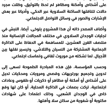
على أشخاص وأمكنة ومظاهر لم تحظ بالتوثيق، وظلت مجرد
حالات تتناقلها الساكنة السلاوية عبر الحكي، وأحيانا عبر بعض
الإشارات والصور في وسائل التواصل الاجتماعي.
وأضاف المصدر ذاته أن هذا المشروع يتوخى، أيضا، النبش في
تجليات الوجدان السلاوي في مختلف المجالات الإنسانية منذ
منتصف القرن العشرين، للمساهمة في الحفاظ على الذاكرة
الجماعية المشتركة من النسيان والتلاشي، وتيسير نقلها بين
الأجيال، لما تشكله من موروث ثقافي وتماسك اجتماعي.
وحسب المؤسسة، فإن هذه المبادرة الطموحة تسعى إلى
تدوين وتجميع بورتريهات وقصص ومرويات ومحكيات تحيل
على أشخاص أو أمكنة أو مظاهر أو ذكريات أو طقوس وعادات
اجتماعية، تركت بصمات في الذاكرة المحلية، أو كان لها وقع
خاص في الوجدان الشعبي، وذلك اعتمادا على شهادات
مكتوبة أو شفوية من سكان سلا وأهلها.