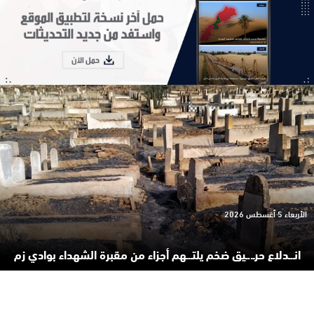
الأربعاء 5 أغسطس 2026
انـ.ـدلاع حرـ..ـيق ضخم يلتـ.ـهم أجزاء من مقبرة الشهداء بوادي زم