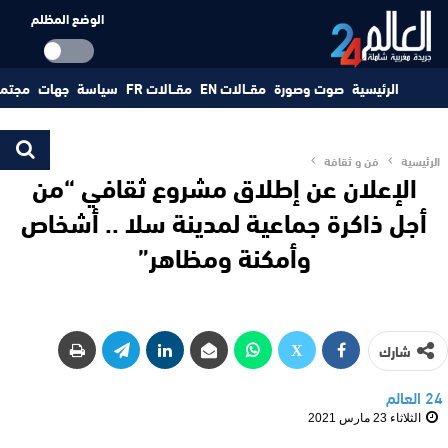
الوضع المظلم
الرئيسية
صوت وصورة
مقــالات EN
مقــالات FR
سياسة
جهات
مجتم
الرئيسية
فن و ثقافة
الإعلان عن إطلاق مشروع ثقافي “من
أجل ذاكرة جماعية لمدينة سلا .. أشخاص
وأمكنة ومظاهر”
شارك
24 العالم
الثلاثاء 23 مارس 2021