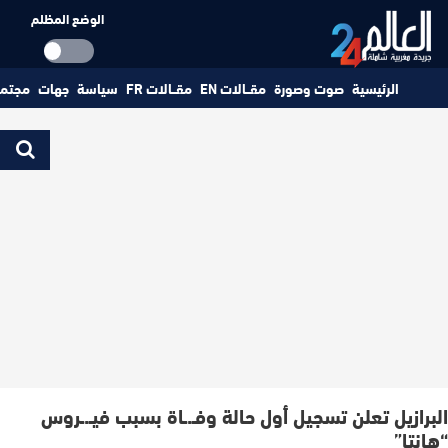
الوضع المظلم
الرئيسية
صوت وصورة
مقــالات EN
مقــالات FR
سياسة
جهات
مجتم
البرازيل تعلن تسجيل أول حالة وفـ.ـاة بسبب فيـ.ـروس
“هانتا”