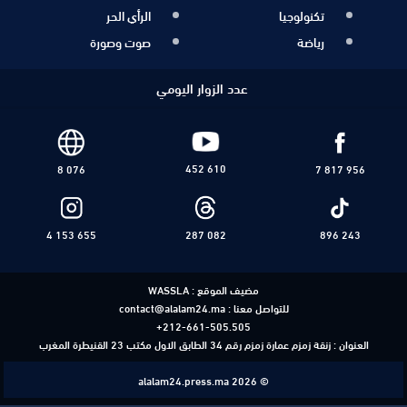
تكنولوجيا
الرأي الحر
رياضة
صوت وصورة
عدد الزوار اليومي
452 610
8 076
7 817 956
4 153 655
287 082
896 243
مضيف الموقع :
WASSLA
للتواصل معنا :
contact@alalam24.ma
+212-661-505.505
العنوان : زنقة زمزم عمارة زمزم رقم 34 الطابق الاول مكتب 23 القنيطرة المغرب
alalam24.press.ma 2026 ©