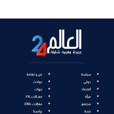
سياسة
فن و ثقافة
دولي
حوادث
اقتصاد
جهات
مرأة
مقــالات FR
مجتمع
مقالات ENG
صحة
برامجنا