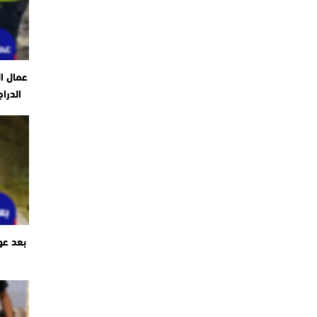
عمال ا
الدرا
بعد عو