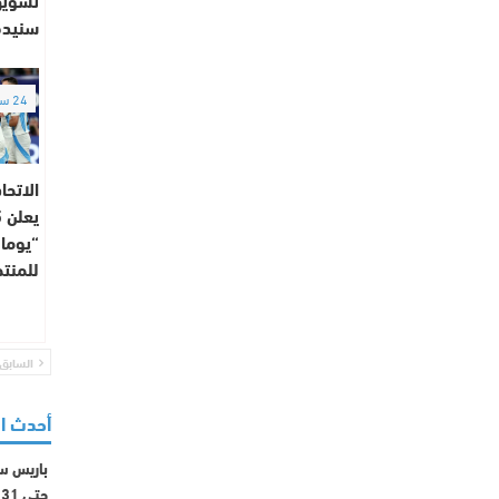
سنيدة
24 ساعة
الاتحا
“يوما 
للمنت
السابق
أحدث ا
باريس س
حتى 2031