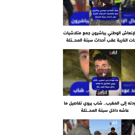
لإنعاش الوطني يباشرون جمع متلاشيات
جات النارية عقب أحداث سبتة المحـ.ـتلة
دته إلى المغرب.. شاب يروي تفاصيل ما
عاشه داخل سبتة المحـ.ـتلة