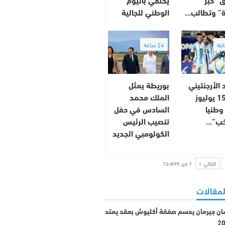
” وتطالب…
الوطني للجالية
24 ساعة
د الأرجنتيني
بوريطة يمثل
يعلن 15 يوليوز
الملك محمد
وطنيا
السادس في حفل
خب”…
تنصيب الرئيس
الكولومبي الجديد
التالي
1 من 12٬899
لمقالات
ان جيرمان يحسم صفقة أكليوش بعقد يمتد