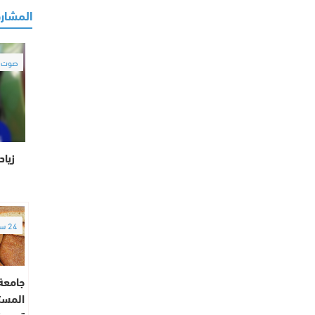
المشارك
صوت و
زياد
24 ساعة
جامعة
المست
تسويق