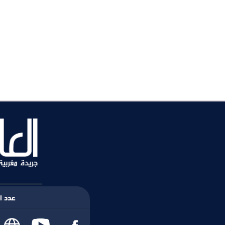
عدد ال