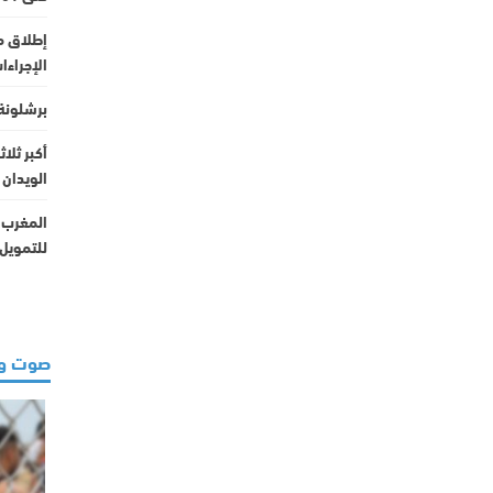
إطلاق م
الإجراءات
برشلونة 
أكبر ثلا
الويدان
المغرب ي
للتمويل
صوت و