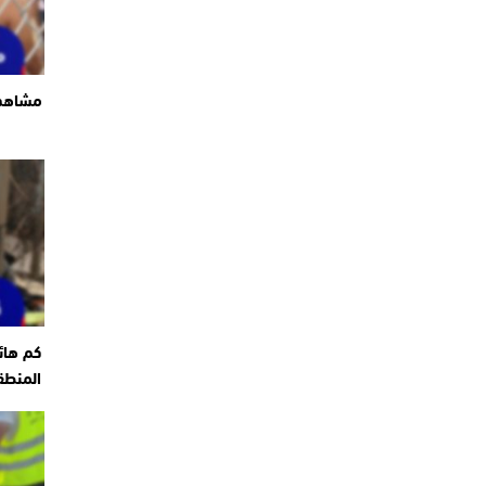
مشاهد 
كم هائ
المنطق