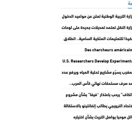
ارة التربية الوطنية تعلن عن مواعيد الدخول
مدرسي المقبل
ارة النقل تعتمد تعديلات جديدة على لوحات
قيم المركبات بالمغرب
فيذا للتعليمات الملكية السامية.. انطلاق
قافلة الوطنية “التعمير والإسكان في
Des chercheurs américai
مة مغاربة العالم”
développent un traiteme
U.S. Researchers Develop Experiment
expérimental visant à surmonter 
Treatment to Overcome Cancer Ce
résistance des cellules cancéreus
مغرب يسرّع مشاريع تحلية المياه ويرفع عدد
Resistan
حطات إلى 36 بحلول 2030
د صرف مستحقات نهائي كأس العرب..
أمير علي يجدد رفضه دعم إنفانتينو
لكاف” يرحب باعتذار “فيفا” بشأن مشروع
“Forward Enterprise” ويجدد دعمه
اتحاد النرويجي يطالب إنفانتينو بالاستقالة
نفانتينو
 رئاسة “فيفا”
ئل موحيا يواصل التريث بشأن اختياره
دولي