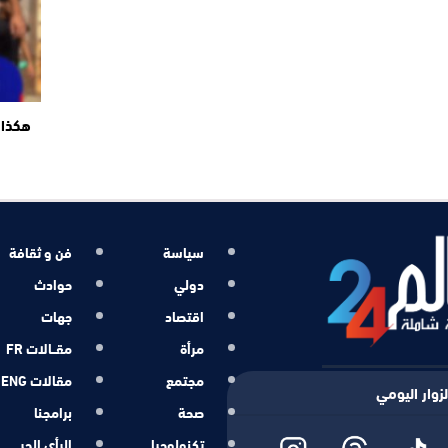
هكذا 
سياسة
فن و ثقافة
دولي
حوادث
اقتصاد
جهات
مرأة
مقــالات FR
مجتمع
مقالات ENG
زوار اليومي
صحة
برامجنا
تكنولوجيا
الرأي الحر