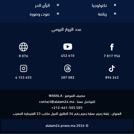
تكنولوجيا
الرأي الحر
رياضة
صوت وصورة
عدد الزوار اليومي
452 610
8 076
7 817 956
4 153 655
287 082
896 243
مضيف الموقع :
WASSLA
للتواصل معنا :
contact@alalam24.ma
+212-661-505.505
العنوان : زنقة زمزم عمارة زمزم رقم 34 الطابق الاول مكتب 23 القنيطرة المغرب
alalam24.press.ma 2026 ©