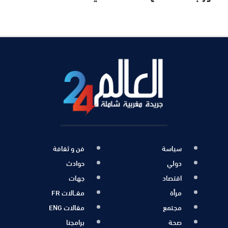
سياسة
فن و ثقافة
دولي
حوادث
اقتصاد
جهات
مرأة
مقــالات FR
مجتمع
مقالات ENG
صحة
برامجنا