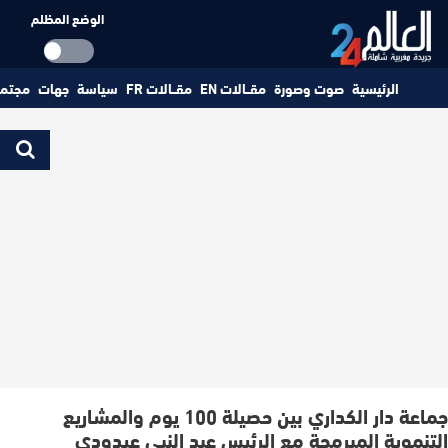
الوضع المظلم
الرئيسية
صوت وصورة
مقــالات EN
مقــالات FR
سياسة
جهات
مجتم
جماعة دار الكداري بين حصيلة 100 يوم والمشاريع
التنموية المبرمجة مع الرئيس عبد النبي عيدودي