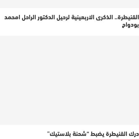
القنيطرة.. الذكرى الاربعينية لرحيل الدكتور الراحل امحمد
بودواح
درك القنيطرة يضبط “شحنة بلاستيك”