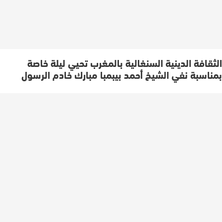
الثقافة الدينية السنغالية بالمغرب تحيي ليلة خاصة
بمناسبة نفي الشيخ أحمد بيبمبا مبارك خادم الرسول