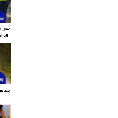
عمال ا
الدرا
بعد عو