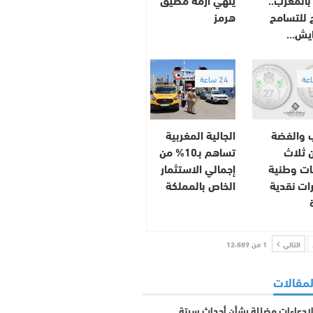
 للتسامح
هرمز
ايش…
24 ساعة
 والفضة
الجالية المغربية
ن ثلاث
تساهم بـ10% من
ات وطنية
إجمالي الاستثمار
ات نقدية
الخاص بالمملكة
التالي
1 من 12٬889
لمقالات
 لادعاءات مضللة بشأن أحداث سبتة