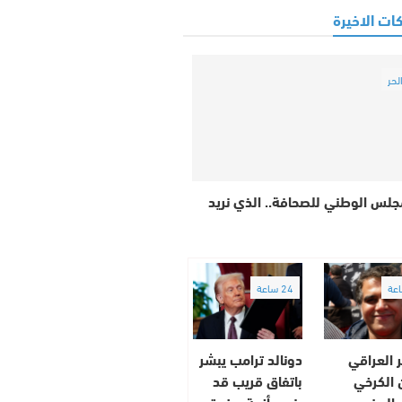
ات الاخيرة
لحر
جلس الوطني للصحافة.. الذي نريد
24 ساعة
 العراقي
دونالد ترامب يبشر
 الكرخي
باتفاق قريب قد
بالمغرب..
ينهي أزمة مضيق