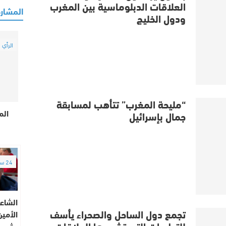
العلاقات الدبلوماسية بين المغرب
المشارك
ودول الخليج
الرأي ا
“مليحة المغرب” تتأهب لمسابقة
الم
جمال بإسرائيل
24 ساعة
الشاعر
تجمع دول الساحل والصحراء يأسف
الأمين
للتطورات التي تشهدها العلاقات
يشيد 