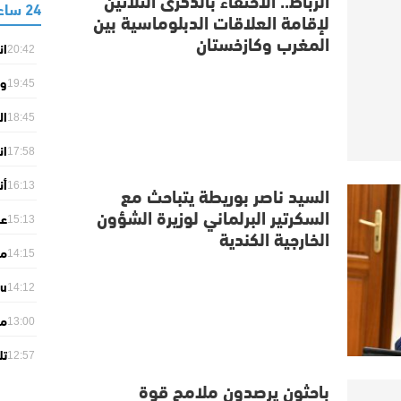
24 ساعة
لإقامة العلاقات الدبلوماسية بين
المغرب وكازخستان
ان
20:42
“ل
وز
19:45
ال
ال
18:45
وا
ان
بح
17:58
ال
أن
السيد ناصر بوريطة يتباحث مع
16:13
أول
السكرتير البرلماني لوزيرة الشؤون
15:13
الخارجية الكندية
orts
14:15
من
du
14:12
ar
مص
26
13:00
ال
تل
12:57
إف
باحثون يرصدون ملامح قوة