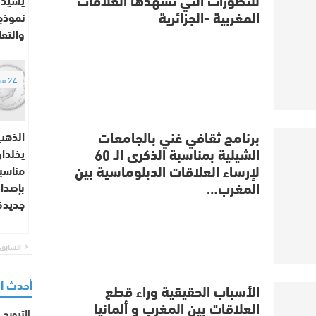
المغربية -الجزائرية
نموذج
والتع
24 ساعة
برنامج ثقافي غني بالجامعات
الذهب
الشيلية بمناسبة الذكرى الـ 60
يخلدا
لإرساء العلاقات الدبلوماسية بين
مناسب
المغرب…
بإصدار
جديدة
السابق
أحدث ا
الأسباب الحقيقية وراء قطع
العلاقات بين المغرب و ألمانيا
الترويج