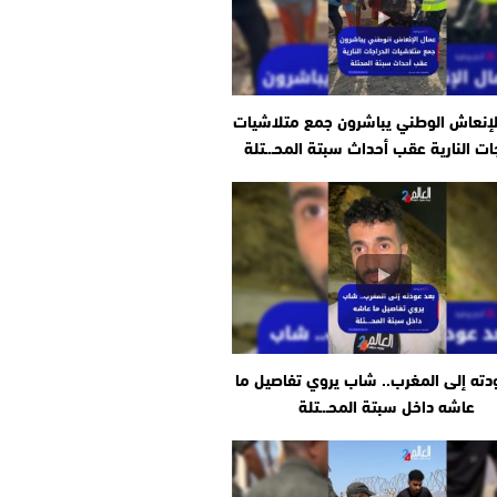
لإنعاش الوطني يباشرون جمع متلاشيات
جات النارية عقب أحداث سبتة المحـ.ـتلة
دته إلى المغرب.. شاب يروي تفاصيل ما
عاشه داخل سبتة المحـ.ـتلة