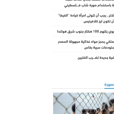
لة باستخدام صورة شاب فـ.ـلسطيني
اتر.. يجب أن تتولى امرأة قيادة “الفيفا”
ن تكون ليز كلافينيس.
10 هكتار جنوب شرق هولندا
ملكي يحجز مواد غذائية مجهولة المصدر
تودعات سرية بفاس
رضية جديدة تضـ.ـرب الفلبين
صورة