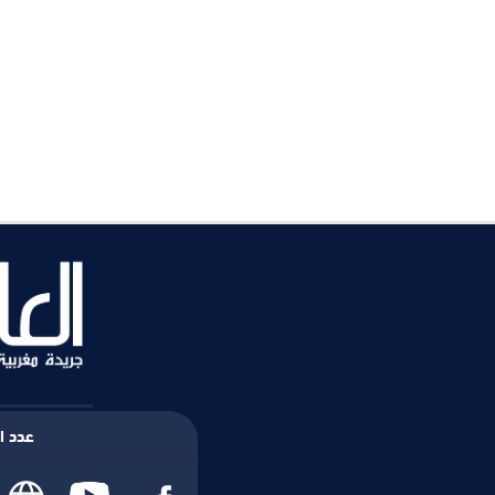
عدد ال