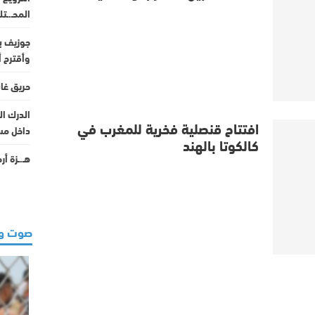
المحـ.ـت
جوزيف بل
وأقترح أ
حريق غابوي يلتهم 0
الدرك ال
افتتاح قنصلية فخرية للمغرب في
داخل مس
كالكوتا بالهند
هـ.ـزة أ
صوت و