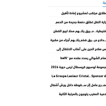
طلاق مرتقب لمشروع إعادة تأهيل
اباطوار” بالدار البيضاء
ارة النقل تطلق دفعة جديدة من الدعم
استثنائي لمهنيي النقل الطرقي
قنيطرة.. حـ.ـريق يلتـ.ـهم محلا لبيع القطن
لأفرشة ويخلف أضـ.ـرارا جسيمة بمنزلين
ـ.ـدلاع حرـ..ـيق ضخم يلتـ.ـهم أجزاء من مقبرة
ي أولاد عرفة
شهداء بوادي زم
س صلاح الدين على أعتاب الانتقال إلى
مبياكوس مقابل 8 ملايين يورو
عصام الشوالي يمدد عقده مع “beIN
Sp” حتى 2030
مجموعة لوسيور كريسطال ترعى دورة 2026
 موسم مولاي عبد الله أمغار
Le Groupe Lesieur Cristal.. Sponsor 
Moussem Moulay Abdellah Amgh
ـ.ـرع عامل إثر سـ.ـقوطه داخل ورش أشغال
dans son édition 20
ملعب البلدي بالقنيطرة
اميذ المغرب يتوجون بالمرتبة الثانية
ريقيا في أولمبياد الرياضيات بكوت ديفوار