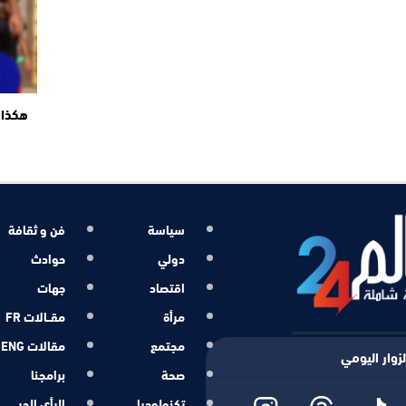
هكذا 
سياسة
فن و ثقافة
دولي
حوادث
اقتصاد
جهات
مرأة
مقــالات FR
مجتمع
مقالات ENG
زوار اليومي
صحة
برامجنا
تكنولوجيا
الرأي الحر