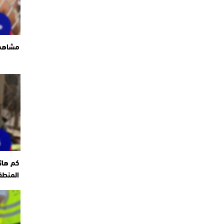
مشاهد 
كم هائ
المنطق